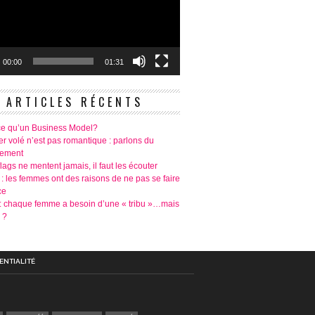
00:00
01:31
ARTICLES RÉCENTS
ce qu’un Business Model?
r volé n’est pas romantique : parlons du
tement
lags ne mentent jamais, il faut les écouter
 : les femmes ont des raisons de ne pas se faire
ce
é: chaque femme a besoin d’une « tribu »…mais
 ?
ENTIALITÉ