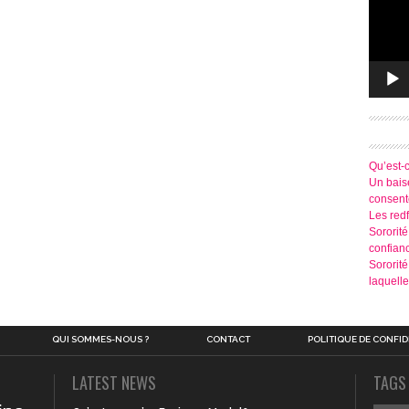
Qu’est-
Un baise
consen
Les redf
Sororité
confian
Sororit
laquelle
QUI SOMMES-NOUS ?
CONTACT
POLITIQUE DE CONFID
LATEST NEWS
TAGS