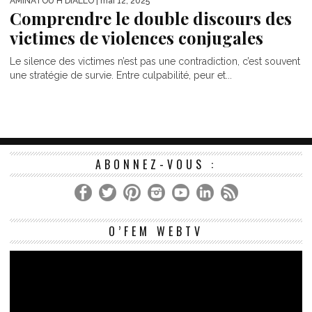
AMINATOU H DIALLO
| mai 12, 2025
Comprendre le double discours des
victimes de violences conjugales
Le silence des victimes n’est pas une contradiction, c’est souvent
une stratégie de survie. Entre culpabilité, peur et...
ABONNEZ-VOUS :
Le
O’FEM WEBTV
vi