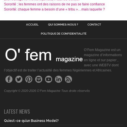
Sororité : les femmes ont des raisons de ne pas se faire confiance
Sororité: chaque femme a besoin d’une « tribu »…mais laquelle ?
ACCUEIL
QUI SOMMES-NOUS ?
CONTACT
POLITIQUE DE CONFIDENTIALITÉ
O’Fem Magazine est un
magazine d’informations
en ligne et sur papier ,
avec une WEBTV dont
l’objectif est de traiter l’actualité des femmes Nigériennes et Africaines.
Copyright © 2020-2026 O'Fem Magazine Tous droits réservés
LATEST NEWS
Qu’est-ce qu’un Business Model?