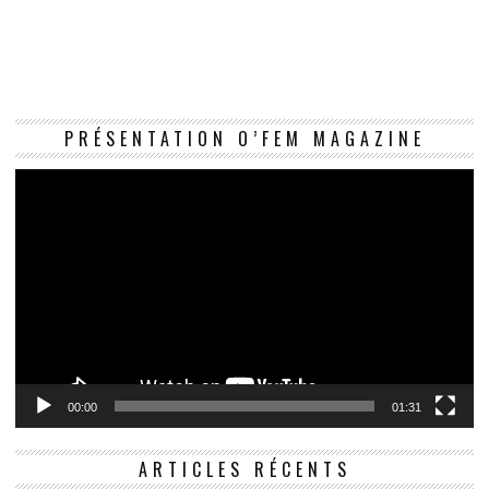
Le
PRÉSENTATION O’FEM MAGAZINE
vi
00:00
01:31
ARTICLES RÉCENTS