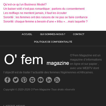
Qu’est-ce qu’un Business Model?
Un baiser volé n’est pas romantique : parlons du consentement
Les redflags ne mentent jamais, il faut les écouter
Sororité : les femmes ont des raisons de ne pas se faire confiance
Sororité: chaque femme a besoin d’une « tribu »…mais laquelle ?
ACCUEIL
QUI SOMMES-NOUS ?
CONTACT
POLITIQUE DE CONFIDENTIALITÉ
O’Fem Magazine est un
magazine d’informations
en ligne et sur papier ,
avec une WEBTV dont
l’objectif est de traiter l’actualité des femmes Nigériennes et Africaines.
Copyright © 2020-2026 O'Fem Magazine Tous droits réservés