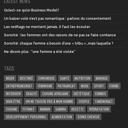
LATEST NEWS
Qu’est-ce qu’un Business Model?
Un baiser volé n’est pas romantique : parlons du consentement
Les redflags ne mentent jamais, il faut les écouter
Sororité : les femmes ont des raisons de ne pas se faire confiance
Sororité: chaque femme a besoin d’une « tribu »…mais laquelle ?
Ne disons plus : “une femme a été violée”
TAGS
NIGER
DESTINÉÉ
CHRONIQUE
SANTÉ
NUTRITION
MARIAGE
ENTREPRENEURIAT
FÉMINISME
PATRIARCAT
MODE
SPORT
FORME
INTERVIEW
BEAUTÉ
CUISINE AFRICAINE
DIÉTÉTIQUE
FEMMES
BIEN-ÊTRE
ON NE TOUCHE PAS À MON HOMME
COUPLE
TAMENOKALT
CUISINE
FITHNAT
MAMAN
SAMIRA
RECETTE
HYDRATATION
DÉVELOPPEMENT PERSONNEL
ALIMENTATION
SOINS CHEVEUX