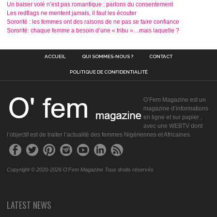
Un baiser volé n’est pas romantique : parlons du consentement
Les redflags ne mentent jamais, il faut les écouter
Sororité : les femmes ont des raisons de ne pas se faire confiance
Sororité: chaque femme a besoin d’une « tribu »…mais laquelle ?
ACCUEIL
QUI SOMMES-NOUS ?
CONTACT
POLITIQUE DE CONFIDENTIALITÉ
O’Fem Magazine est un
magazine d’informations
en ligne et sur papier ,
avec une WEBTV dont
l’objectif est de traiter l’actualité des femmes Nigériennes et Africaines.
Copyright © 2020-2026 O'Fem Magazine Tous droits réservés
LATEST NEWS