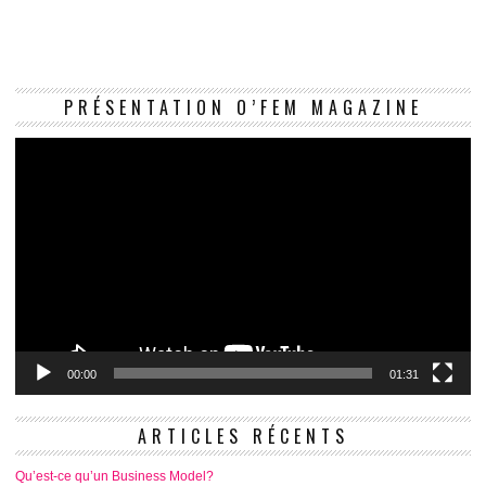
Le
PRÉSENTATION O’FEM MAGAZINE
vi
00:00
01:31
ARTICLES RÉCENTS
Qu’est-ce qu’un Business Model?