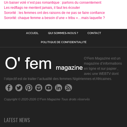
Un baiser volé n’est pas romantique : parlons du consentement
Les redflags ne mentent jamais, il faut les écouter
Sororité : les femmes ont des raisons de ne pas se faire confiance
Sororité: chaque femme a besoin d’une « tribu »…mais laquelle ?
ACCUEIL
QUI SOMMES-NOUS ?
CONTACT
POLITIQUE DE CONFIDENTIALITÉ
O’Fem Magazine est un
magazine d’informations
en ligne et sur papier ,
avec une WEBTV dont
l’objectif est de traiter l’actualité des femmes Nigériennes et Africaines.
Copyright © 2020-2026 O'Fem Magazine Tous droits réservés
LATEST NEWS