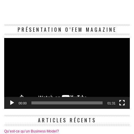
Le
PRÉSENTATION O’FEM MAGAZINE
vi
00:00
01:31
ARTICLES RÉCENTS
Qu’est-ce qu’un Business Model?