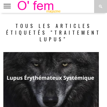
ACCUEIL
ACTU
O’FEM
DÉCONSTRUIRE
WEB
PLUS
TOUS LES ARTICLES
ÉTOILES
TV
DE
MENUS
ÉTIQUETÉS "TRAITEMENT
LUPUS"