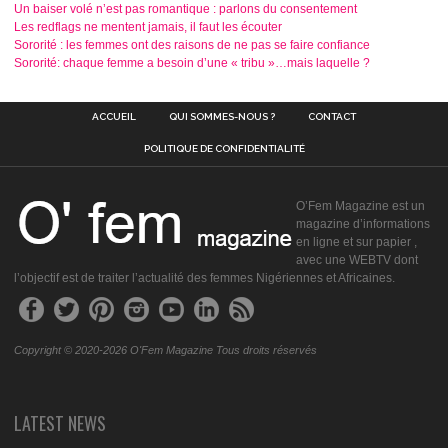
Un baiser volé n’est pas romantique : parlons du consentement
Les redflags ne mentent jamais, il faut les écouter
Sororité : les femmes ont des raisons de ne pas se faire confiance
Sororité: chaque femme a besoin d’une « tribu »…mais laquelle ?
ACCUEIL
QUI SOMMES-NOUS ?
CONTACT
POLITIQUE DE CONFIDENTIALITÉ
O’Fem Magazine est un
magazine d’informations
en ligne et sur papier ,
avec une WEBTV dont
l’objectif est de traiter l’actualité des femmes Nigériennes et Africaines.
Copyright © 2020-2026 O'Fem Magazine Tous droits réservés
LATEST NEWS