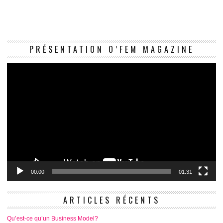
Le
PRÉSENTATION O’FEM MAGAZINE
vi
00:00
01:31
ARTICLES RÉCENTS
Qu’est-ce qu’un Business Model?