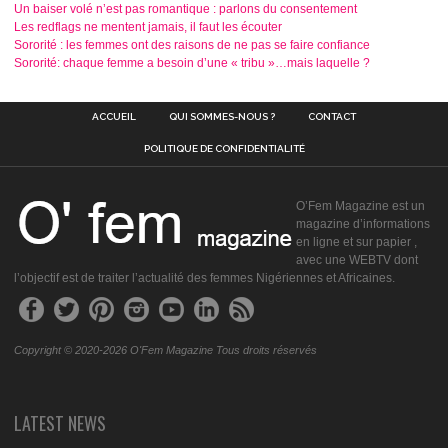
Un baiser volé n’est pas romantique : parlons du consentement
Les redflags ne mentent jamais, il faut les écouter
Sororité : les femmes ont des raisons de ne pas se faire confiance
Sororité: chaque femme a besoin d’une « tribu »…mais laquelle ?
ACCUEIL
QUI SOMMES-NOUS ?
CONTACT
POLITIQUE DE CONFIDENTIALITÉ
O’Fem Magazine est un
magazine d’informations
en ligne et sur papier ,
avec une WEBTV dont
l’objectif est de traiter l’actualité des femmes Nigériennes et Africaines.
Copyright © 2020-2026 O'Fem Magazine Tous droits réservés
LATEST NEWS