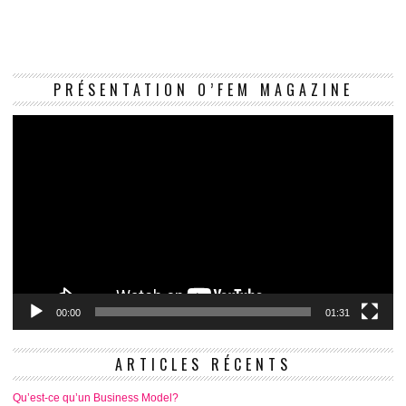
Le
PRÉSENTATION O’FEM MAGAZINE
vi
00:00
01:31
ARTICLES RÉCENTS
Qu’est-ce qu’un Business Model?