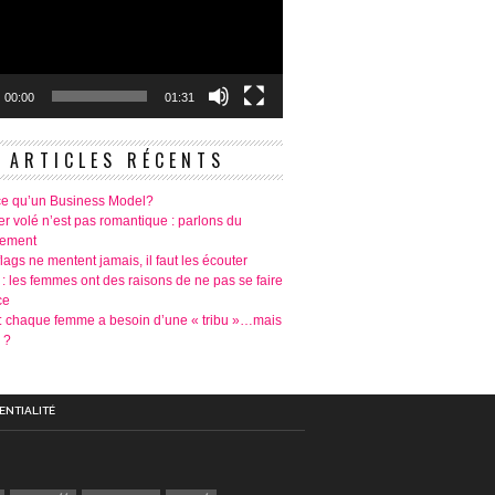
00:00
01:31
ARTICLES RÉCENTS
ce qu’un Business Model?
r volé n’est pas romantique : parlons du
tement
lags ne mentent jamais, il faut les écouter
 : les femmes ont des raisons de ne pas se faire
ce
é: chaque femme a besoin d’une « tribu »…mais
 ?
ENTIALITÉ