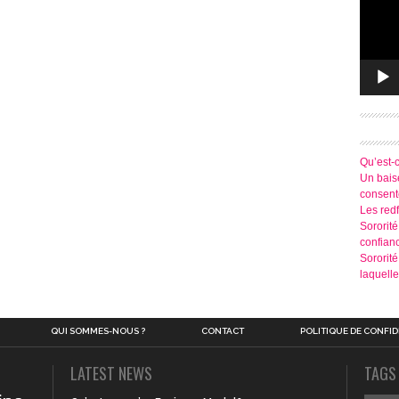
Qu’est-
Un baise
consen
Les redf
Sororité
confian
Sororit
laquelle
QUI SOMMES-NOUS ?
CONTACT
POLITIQUE DE CONFID
LATEST NEWS
TAGS