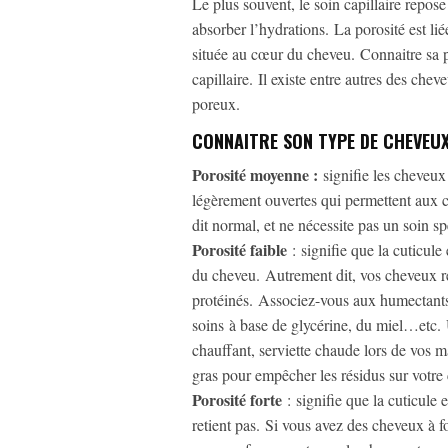
Le plus souvent, le soin capillaire repose
absorber l’hydrations. La porosité est liée
située au cœur du cheveu. Connaitre sa po
capillaire. Il existe entre autres des ch
poreux.
CONNAITRE SON TYPE DE CHEVEU
Porosité moyenne :
signifie les cheveux 
légèrement ouvertes qui permettent aux c
dit normal, et ne nécessite pas un soin s
Porosité faible
: signifie que la cuticule
du cheveu. Autrement dit, vos cheveux re
protéinés. Associez-vous aux humectants (
soins à base de glycérine, du miel…etc.
chauffant, serviette chaude lors de vos m
gras pour empêcher les résidus sur votre 
Porosité forte
: signifie que la cuticule 
retient pas. Si vous avez des cheveux à fo