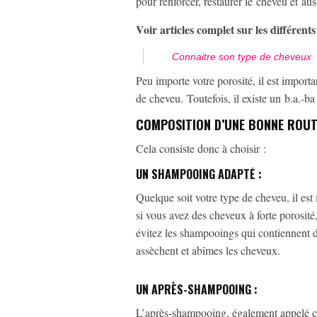
pour renforcer, restaurer le cheveu et aus
Voir articles complet sur les différent
Connaitre son type de cheveux
Peu importe votre porosité, il est importa
de cheveu. Toutefois, il existe un b.a.-b
COMPOSITION D’UNE BONNE ROUT
Cela consiste donc à choisir :
UN SHAMPOOING ADAPTÉ
:
Quelque soit votre type de cheveu, il es
si vous avez des cheveux à forte porosit
évitez les shampooings qui contiennent d
assèchent et abîmes les cheveux.
UN APRÈS-SHAMPOOING
:
L’après-shampooing, également appelé c