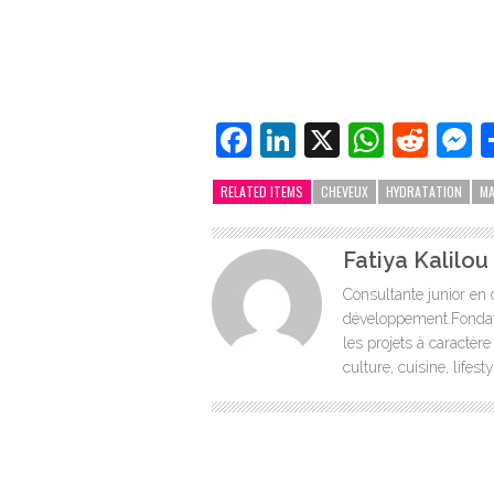
Facebook
LinkedIn
X
Whats
Redd
M
RELATED ITEMS
CHEVEUX
HYDRATATION
M
Fatiya Kalilo
Consultante junior en 
développement.Fondatr
les projets à caractère
culture, cuisine, lifes