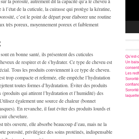
 sur la porosité, autrement dit la capacité qu’a le cheveu à
 à l’état de la cuticule, la cuirasse qui protège la kératine,
rosité, c’est le point de départ pour élaborer une routine
eveux très poreux, moyennement poreux et faiblement
X
sont en bonne santé, ils présentent des cuticules
Qu’est-
heveux de respirer et de s’hydrater. Ce type de cheveu est
Un baise
consen
pécial. Tous les produits conviennent à ce type de cheveu.
Les redf
 est trop compacte et refermée, elle empêche l’hydratation
Sororité
jettent toutes formes d’hydratation. Éviter des produits
confian
Sororit
produits qui attirent l’hydratation et l’humidité) des
laquelle
 Utilisez également une source de chaleur (bonnet
asques). En revanche, il faut éviter des produits lourds et
cuir chevelure.
est très ouverte, elle absorbe beaucoup d’eau, mais ne la
rte porosité, privilégiez des soins protéinés, indispensable