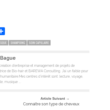
App
it
essenger
Partager
ASQUE
SHAMPOING
SOIN CAPILLAIRE
u Bague
création d’entreprise et management de projets de
ice de Bio-hair et BAREWA Consulting. J’ai un faible pour
 humanitaire.Mes centres d’intérêt sont :lecture, voyage,
tyle, musique ….
Article Suivant →
Connaitre son type de cheveux