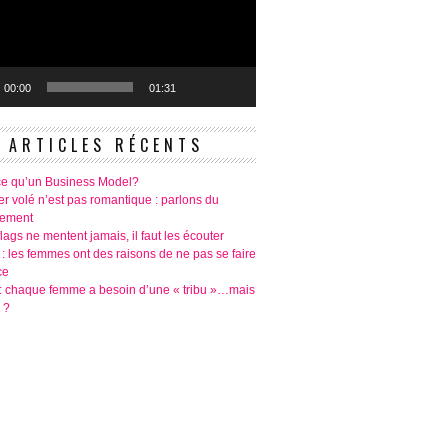
00:00
01:31
ARTICLES RÉCENTS
ce qu’un Business Model?
r volé n’est pas romantique : parlons du
tement
lags ne mentent jamais, il faut les écouter
 : les femmes ont des raisons de ne pas se faire
ce
é: chaque femme a besoin d’une « tribu »…mais
 ?