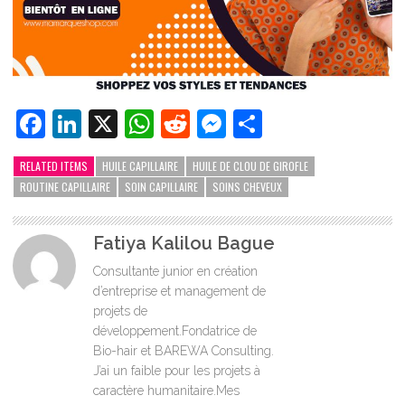
Facebook
LinkedIn
X
WhatsApp
Reddit
Messenger
Partager
RELATED ITEMS
HUILE CAPILLAIRE
HUILE DE CLOU DE GIROFLE
ROUTINE CAPILLAIRE
SOIN CAPILLAIRE
SOINS CHEVEUX
Fatiya Kalilou Bague
Consultante junior en création
d’entreprise et management de
projets de
développement.Fondatrice de
Bio-hair et BAREWA Consulting.
J’ai un faible pour les projets à
caractère humanitaire.Mes