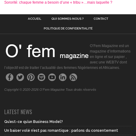
Sororité: chaque femme a besoin d’une « tribu »…mais laquelle ?
ACCUEIL
QUI SOMMES-NOUS ?
CONTACT
POLITIQUE DE CONFIDENTIALITÉ
O’Fem Magazine est un
magazine d’informations
en ligne et sur papier ,
avec une WEBTV dont
l’objectif est de traiter l’actualité des femmes Nigériennes et Africaines.
Copyright © 2020-2026 O'Fem Magazine Tous droits réservés
LATEST NEWS
Qu’est-ce qu’un Business Model?
Un baiser volé n’est pas romantique : parlons du consentement