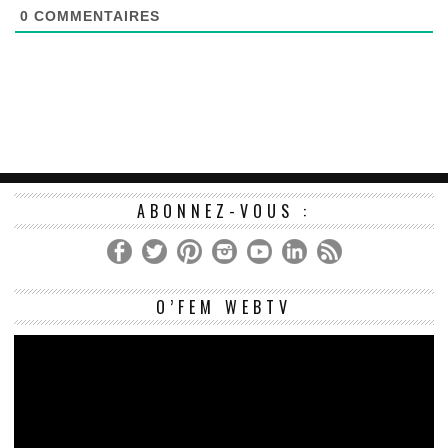
0
COMMENTAIRES
ABONNEZ-VOUS :
Le
O’FEM WEBTV
vi