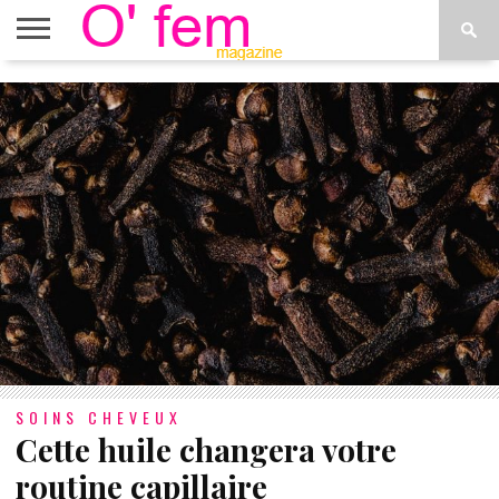
ACCUEIL
ACTU
O’FEM
DÉCONSTRUIRE
WEB
PLUS
ÉTOILES
TV
DE
MENUS
SOINS CHEVEUX
Cette huile changera votre
routine capillaire