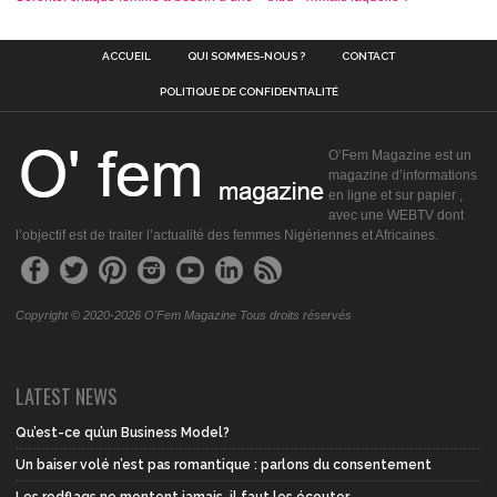
ACCUEIL
QUI SOMMES-NOUS ?
CONTACT
POLITIQUE DE CONFIDENTIALITÉ
O’Fem Magazine est un
magazine d’informations
en ligne et sur papier ,
avec une WEBTV dont
l’objectif est de traiter l’actualité des femmes Nigériennes et Africaines.
Copyright © 2020-2026 O'Fem Magazine Tous droits réservés
LATEST NEWS
Qu’est-ce qu’un Business Model?
Un baiser volé n’est pas romantique : parlons du consentement