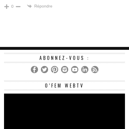
Répondre
0
ABONNEZ-VOUS :
Le
O’FEM WEBTV
vi