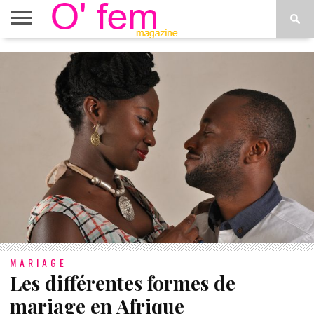
ACCUEIL
ACTU
O’FEM
DÉCONSTRUIRE
WEB
PLUS
ÉTOILES
TV
DE
MENUS
MARIAGE
Les différentes formes de
mariage en Afrique