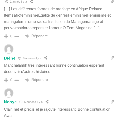
1 année il y a
[…] Les différentes formes de mariage en Afrique Related
ItemsafrofeminismeÉgalité de genresFéminismeFéminisme et
mariagefeminisme radicalInstitution du Mariagemariage et
pouvoirpatriarcatrepenser l'amour O'Fem Magazine […]
Répondre
0
Diène
6 années il y a
Manchalahhh très intéressant bonne continuation espérant
découvrir d’autres histoires
Répondre
0
Ndoye
6 années il y a
Clair, net et précis et je rajoute intéressant. Bonne continuation
Awa