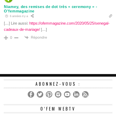
Niamey, des remises de dot très « ceremony » -
O'femmagazine
6 années il y a
[…] Lire aussi:
https://ofemmagazine.com/2020/05/25/senegal-
cadeaux-de-mariage/
[…]
Répondre
0
ABONNEZ-VOUS :
Le
O’FEM WEBTV
vi