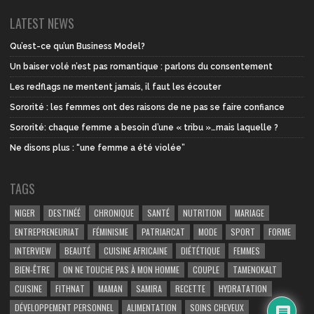
LATEST NEWS
Qu’est-ce qu’un Business Model?
Un baiser volé n’est pas romantique : parlons du consentement
Les redflags ne mentent jamais, il faut les écouter
Sororité : les femmes ont des raisons de ne pas se faire confiance
Sororité: chaque femme a besoin d’une « tribu »…mais laquelle ?
Ne disons plus : “une femme a été violée”
TAGS
NIGER
DESTINÉÉ
CHRONIQUE
SANTÉ
NUTRITION
MARIAGE
ENTREPRENEURIAT
FÉMINISME
PATRIARCAT
MODE
SPORT
FORME
INTERVIEW
BEAUTÉ
CUISINE AFRICAINE
DIÉTÉTIQUE
FEMMES
BIEN-ÊTRE
ON NE TOUCHE PAS À MON HOMME
COUPLE
TAMENOKALT
CUISINE
FITHNAT
MAMAN
SAMIRA
RECETTE
HYDRATATION
DÉVELOPPEMENT PERSONNEL
ALIMENTATION
SOINS CHEVEUX