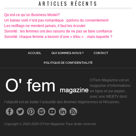
ARTICLES RÉCENTS
Qu’est-ce qu’un Business Model?
Un baiser volé n’est pas romantique : parlons du consentement
Les redflags ne mentent jamais, il faut les écouter
Sororité : les femmes ont des raisons de ne pas se faire confiance
Sororité: chaque femme a besoin d’une « tribu »…mais laquelle ?
ACCUEIL
QUI SOMMES-NOUS ?
CONTACT
POLITIQUE DE CONFIDENTIALITÉ
O’Fem Magazine est un
magazine d’informations
en ligne et sur papier ,
avec une WEBTV dont
l’objectif est de traiter l’actualité des femmes Nigériennes et Africaines.
Copyright © 2020-2026 O'Fem Magazine Tous droits réservés