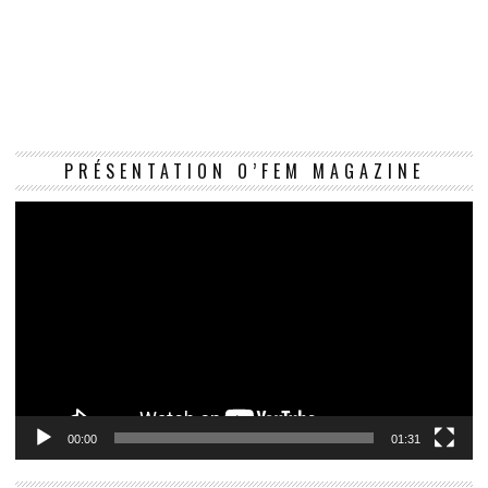
Le
PRÉSENTATION O’FEM MAGAZINE
vi
00:00
01:31