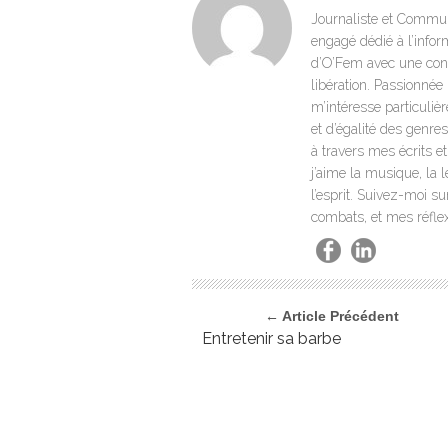
Journaliste et Commun
engagé dédié à l’infor
d’O’Fem avec une convic
libération. Passionnée 
m’intéresse particuliè
et d’égalité des genre
à travers mes écrits e
j’aime la musique, la 
l’esprit. Suivez-moi s
combats, et mes réflexi
← Article Précédent
Entretenir sa barbe