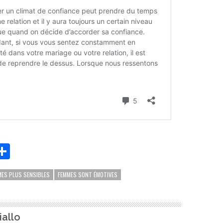
App
it
essenger
Partager
MES PLUS SENSIBLES
FEMMES SONT ÉMOTIVES
allo