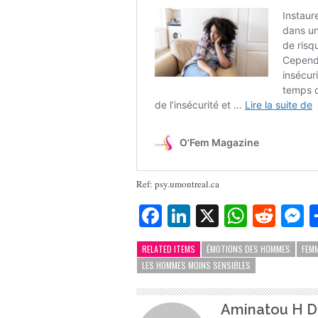
Ref: psy.umontreal.ca
Facebook
LinkedIn
X
Whats
Redd
M
RELATED ITEMS
ÉMOTIONS DES HOMMES
FEM
LES HOMMES MOINS SENSIBLES
Aminatou H Di