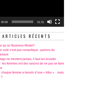
00:00
01:31
ARTICLES RÉCENTS
ce qu’un Business Model?
r volé n’est pas romantique : parlons du
tement
lags ne mentent jamais, il faut les écouter
 : les femmes ont des raisons de ne pas se faire
ce
é: chaque femme a besoin d’une « tribu »…mais
 ?