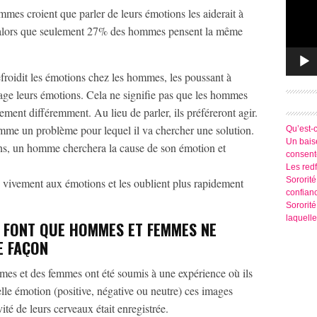
es croient que parler de leurs émotions les aiderait à
s, alors que seulement 27% des hommes pensent la même
froidit les émotions chez les hommes, les poussant à
tage leurs émotions. Cela ne signifie pas que les hommes
ement différemment. Au lieu de parler, ils préféreront agir.
me un problème pour lequel il va chercher une solution.
Qu’est-
Un baise
ons, un homme cherchera la cause de son émotion et
consen
Les redf
Sororité
vivement aux émotions et les oublient plus rapidement
confian
Sororit
laquelle
 FONT QUE HOMMES ET FEMMES NE
E FAÇON
mes et des femmes ont été soumis à une expérience où ils
lle émotion (positive, négative ou neutre) ces images
ité de leurs cerveaux était enregistrée.