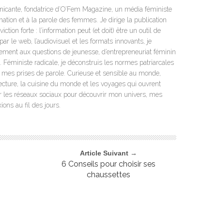
icante, fondatrice d’O’Fem Magazine, un média féministe
mation et à la parole des femmes. Je dirige la publication
tion forte : l’information peut (et doit) être un outil de
par le web, l’audiovisuel et les formats innovants, je
rement aux questions de jeunesse, d’entrepreneuriat féminin
s. Féministe radicale, je déconstruis les normes patriarcales
t mes prises de parole. Curieuse et sensible au monde,
lecture, la cuisine du monde et les voyages qui ouvrent
ur les réseaux sociaux pour découvrir mon univers, mes
ons au fil des jours.
Article Suivant →
6 Conseils pour choisir ses
chaussettes