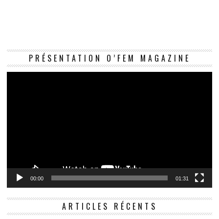
Le
PRÉSENTATION O’FEM MAGAZINE
vi
00:00
01:31
ARTICLES RÉCENTS