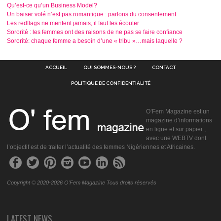
Qu’est-ce qu’un Business Model?
Un baiser volé n’est pas romantique : parlons du consentement
Les redflags ne mentent jamais, il faut les écouter
Sororité : les femmes ont des raisons de ne pas se faire confiance
Sororité: chaque femme a besoin d’une « tribu »…mais laquelle ?
ACCUEIL
QUI SOMMES-NOUS ?
CONTACT
POLITIQUE DE CONFIDENTIALITÉ
O’Fem Magazine est un
magazine d’informations
en ligne et sur papier ,
avec une WEBTV dont
l’objectif est de traiter l’actualité des femmes Nigériennes et Africaines.
Copyright © 2020-2026 O'Fem Magazine Tous droits réservés
LATEST NEWS