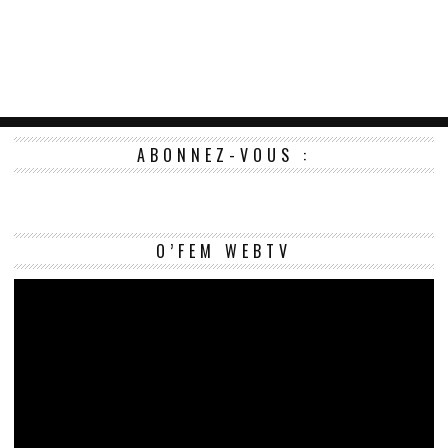
ABONNEZ-VOUS :
Le
O’FEM WEBTV
vi