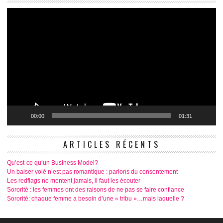
00:00
01:31
ARTICLES RÉCENTS
Qu’est-ce qu’un Business Model?
Un baiser volé n’est pas romantique : parlons du consentement
Les redflags ne mentent jamais, il faut les écouter
Sororité : les femmes ont des raisons de ne pas se faire confiance
Sororité: chaque femme a besoin d’une « tribu »…mais laquelle ?