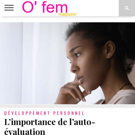
ACCUEIL
ACTU
O’FEM
DÉCONSTRUIRE
WEB
PLUS
ÉTOILES
TV
DE
MENUS
DÉVELOPPEMENT PERSONNEL
L’importance de l’auto-
évaluation