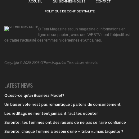
ACCUEIL
QUI SOMMES-NOUS ?
CONTACT
POLITIQUE DE CONFIDENTIALITÉ
O’Fem Magazine est un magazine d’informations en
ligne et sur papier , avec une WEBTV dont l’objectif est
de traiter l’actualité des femmes Nigériennes et Africaines.
Copyright © 2020-2026 O'Fem Magazine Tous droits réservés
LATEST NEWS
Qu’est-ce qu’un Business Model?
Un baiser volé n’est pas romantique : parlons du consentement
Les redflags ne mentent jamais, il faut les écouter
Sororité : les femmes ont des raisons de ne pas se faire confiance
Sororité: chaque femme a besoin d’une « tribu »…mais laquelle ?