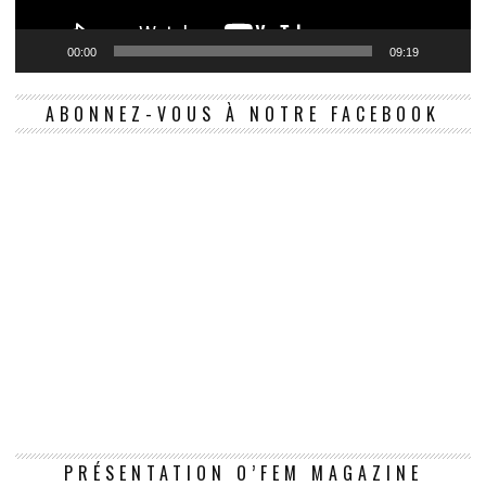
00:00
09:19
ABONNEZ-VOUS À NOTRE FACEBOOK
Le
PRÉSENTATION O’FEM MAGAZINE
vi