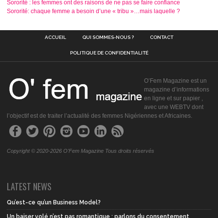
Sororité : les femmes ont des raisons de ne pas se faire confiance
Sororité: chaque femme a besoin d’une « tribu »…mais laquelle ?
ACCUEIL
QUI SOMMES-NOUS ?
CONTACT
POLITIQUE DE CONFIDENTIALITÉ
O’Fem Magazine est un
magazine d’informations
en ligne et sur papier ,
avec une WEBTV dont
l’objectif est de traiter l’actualité des femmes Nigériennes et Africaines.
Copyright © 2020-2026 O'Fem Magazine Tous droits réservés
LATEST NEWS
Qu’est-ce qu’un Business Model?
Un baiser volé n’est pas romantique : parlons du consentement