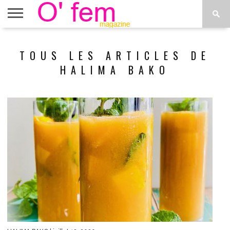
ACCUEIL
ACTU
O’FEM
DÉCONSTRUIRE
WEB
PLUS
TOUS LES ARTICLES DE
ÉTOILES
TV
DE
MENUS
HALIMA BAKO