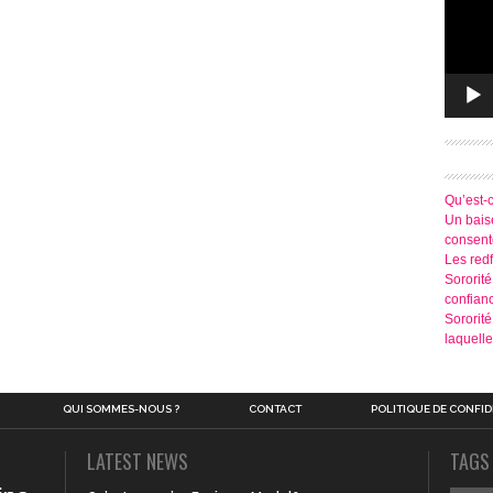
Qu’est-
Un baise
consen
Les redf
Sororité
confian
Sororit
laquelle
QUI SOMMES-NOUS ?
CONTACT
POLITIQUE DE CONFID
LATEST NEWS
TAGS