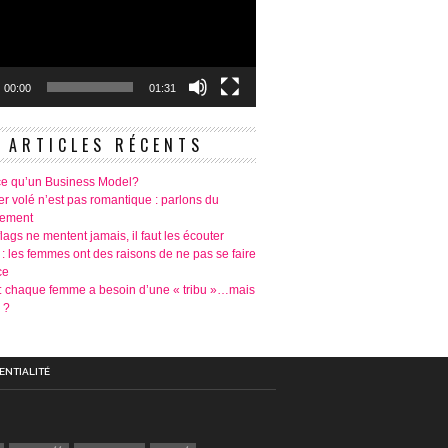
00:00
01:31
ARTICLES RÉCENTS
ce qu’un Business Model?
r volé n’est pas romantique : parlons du
tement
lags ne mentent jamais, il faut les écouter
 : les femmes ont des raisons de ne pas se faire
ce
é: chaque femme a besoin d’une « tribu »…mais
 ?
ENTIALITÉ