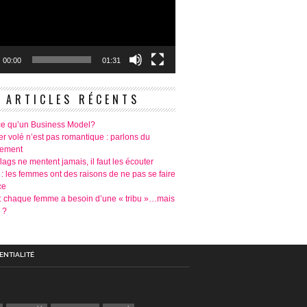
00:00
01:31
ARTICLES RÉCENTS
ce qu’un Business Model?
r volé n’est pas romantique : parlons du
tement
lags ne mentent jamais, il faut les écouter
 : les femmes ont des raisons de ne pas se faire
ce
é: chaque femme a besoin d’une « tribu »…mais
 ?
ENTIALITÉ