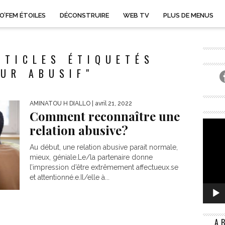
O’FEM ÉTOILES
DÉCONSTRUIRE
WEB TV
PLUS DE MENUS
RTICLES ÉTIQUETÉS
UR ABUSIF"
AMINATOU H DIALLO
| avril 21, 2022
Comment reconnaître une
relation abusive?
Au début, une relation abusive parait normale,
mieux, géniale.Le/la partenaire donne
l’impression d’être extrêmement affectueux.se
et attentionné.e.Il/elle à...
A