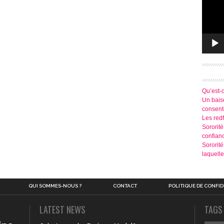
Qu’est-
Un baise
consen
Les redf
Sororité
confian
Sororit
laquelle
QUI SOMMES-NOUS ?
CONTACT
POLITIQUE DE CONFID
LATEST NEWS
TAGS