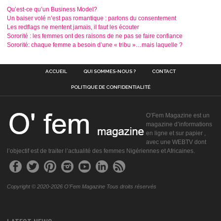
Qu’est-ce qu’un Business Model?
Un baiser volé n’est pas romantique : parlons du consentement
Les redflags ne mentent jamais, il faut les écouter
Sororité : les femmes ont des raisons de ne pas se faire confiance
Sororité: chaque femme a besoin d’une « tribu »…mais laquelle ?
ACCUEIL
QUI SOMMES-NOUS ?
CONTACT
POLITIQUE DE CONFIDENTIALITÉ
O’Fem Magazine est un
magazine d’informations
en ligne et sur papier ,
avec une WEBTV dont
l’objectif est de traiter l’actualité des femmes Nigériennes et Africaines.
Copyright © 2020-2026 O'Fem Magazine Tous droits réservés