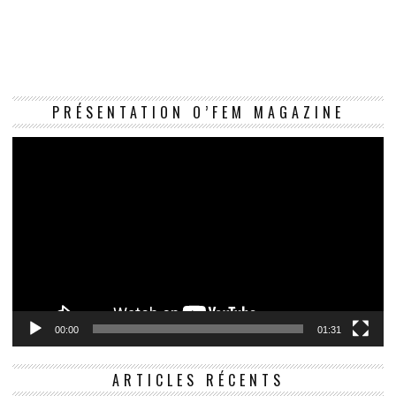
Le
PRÉSENTATION O’FEM MAGAZINE
vi
00:00
01:31
ARTICLES RÉCENTS