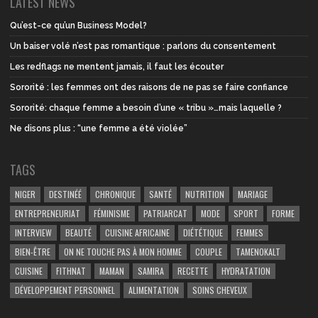
LATEST NEWS
Qu’est-ce qu’un Business Model?
Un baiser volé n’est pas romantique : parlons du consentement
Les redflags ne mentent jamais, il faut les écouter
Sororité : les femmes ont des raisons de ne pas se faire confiance
Sororité: chaque femme a besoin d’une « tribu »…mais laquelle ?
Ne disons plus : “une femme a été violée”
TAGS
NIGER
DESTINÉÉ
CHRONIQUE
SANTÉ
NUTRITION
MARIAGE
ENTREPRENEURIAT
FÉMINISME
PATRIARCAT
MODE
SPORT
FORME
INTERVIEW
BEAUTÉ
CUISINE AFRICAINE
DIÉTÉTIQUE
FEMMES
BIEN-ÊTRE
ON NE TOUCHE PAS À MON HOMME
COUPLE
TAMENOKALT
CUISINE
FITHNAT
MAMAN
SAMIRA
RECETTE
HYDRATATION
DÉVELOPPEMENT PERSONNEL
ALIMENTATION
SOINS CHEVEUX