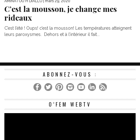
AMINATOU H DIALLO
| mars 29, 2020
C’est la mousson, je change mes
rideaux
C’est l’été ! Oups! c’est la mousson! Les températures atteignent
leurs paroxysmes. Dehors et à l’intérieur il fait...
ABONNEZ-VOUS :
Le
O’FEM WEBTV
vi