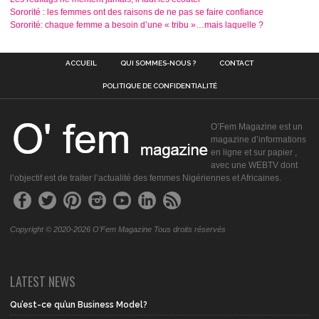
Sororité : les femmes ont des raisons de ne pas se faire confiance
Sororité: chaque femme a besoin d’une « tribu »…mais laquelle ?
ACCUEIL
QUI SOMMES-NOUS ?
CONTACT
POLITIQUE DE CONFIDENTIALITÉ
O’Fem Magazine est un
magazine d’informations
en ligne et sur papier ,
avec une WEBTV dont
l’objectif est de traiter l’actualité des femmes Nigériennes et Africaines.
Copyright © 2020-2026 O'Fem Magazine Tous droits réservés
LATEST NEWS
Qu’est-ce qu’un Business Model?