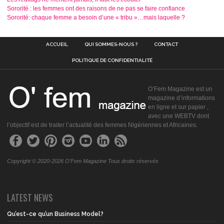
Sororité : les femmes ont des raisons de ne pas se faire confiance
Sororité: chaque femme a besoin d’une « tribu »…mais laquelle ?
ACCUEIL
QUI SOMMES-NOUS ?
CONTACT
POLITIQUE DE CONFIDENTIALITÉ
O’Fem Magazine est un
magazine d’informations
en ligne et sur papier ,
avec une WEBTV dont
l’objectif est de traiter l’actualité des femmes Nigériennes et Africaines.
Copyright © 2020-2026 O'Fem Magazine Tous droits réservés
LATEST NEWS
Qu’est-ce qu’un Business Model?