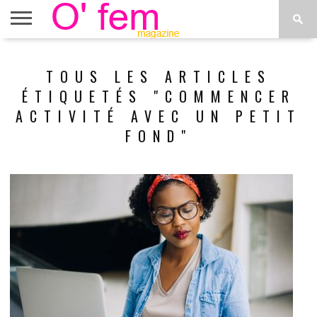
ACCUEIL
ACTU
O’FEM
DÉCONSTRUIRE
WEB
PLUS
TOUS LES ARTICLES
ÉTOILES
TV
DE
MENUS
ÉTIQUETÉS "COMMENCER
ACTIVITÉ AVEC UN PETIT
FOND"