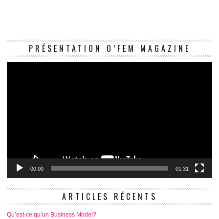
Le
PRÉSENTATION O’FEM MAGAZINE
vi
00:00
01:31
ARTICLES RÉCENTS
Qu’est-ce qu’un Business Model?