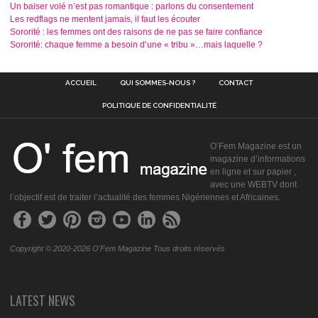
Un baiser volé n’est pas romantique : parlons du consentement
Les redflags ne mentent jamais, il faut les écouter
Sororité : les femmes ont des raisons de ne pas se faire confiance
Sororité: chaque femme a besoin d’une « tribu »…mais laquelle ?
ACCUEIL
QUI SOMMES-NOUS ?
CONTACT
POLITIQUE DE CONFIDENTIALITÉ
O’Fem Magazine est un
magazine d’informations
en ligne et sur papier ,
avec une WEBTV dont
l’objectif est de traiter l’actualité des femmes Nigériennes et Africaines.
Copyright © 2020-2026 O'Fem Magazine Tous droits réservés
LATEST NEWS