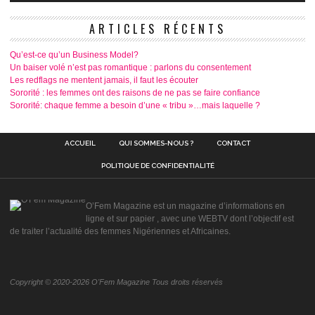
ARTICLES RÉCENTS
Qu’est-ce qu’un Business Model?
Un baiser volé n’est pas romantique : parlons du consentement
Les redflags ne mentent jamais, il faut les écouter
Sororité : les femmes ont des raisons de ne pas se faire confiance
Sororité: chaque femme a besoin d’une « tribu »…mais laquelle ?
ACCUEIL
QUI SOMMES-NOUS ?
CONTACT
POLITIQUE DE CONFIDENTIALITÉ
O’Fem Magazine est un magazine d’informations en
ligne et sur papier , avec une WEBTV dont l’objectif est
de traiter l’actualité des femmes Nigériennes et Africaines.
Copyright © 2020-2026 O'Fem Magazine Tous droits réservés