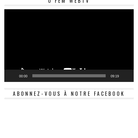
O’FEM WEBTV
vi
00:00
09:19
ABONNEZ-VOUS À NOTRE FACEBOOK