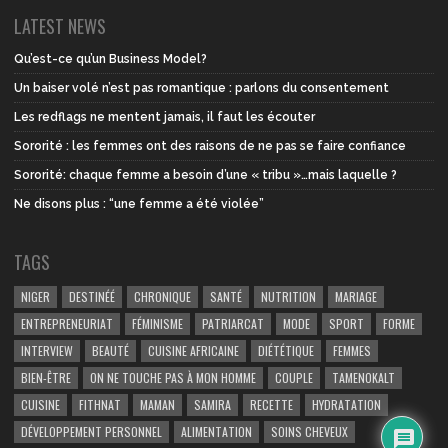
LATEST NEWS
Qu’est-ce qu’un Business Model?
Un baiser volé n’est pas romantique : parlons du consentement
Les redflags ne mentent jamais, il faut les écouter
Sororité : les femmes ont des raisons de ne pas se faire confiance
Sororité: chaque femme a besoin d’une « tribu »…mais laquelle ?
Ne disons plus : “une femme a été violée”
TAGS
NIGER
DESTINÉÉ
CHRONIQUE
SANTÉ
NUTRITION
MARIAGE
ENTREPRENEURIAT
FÉMINISME
PATRIARCAT
MODE
SPORT
FORME
INTERVIEW
BEAUTÉ
CUISINE AFRICAINE
DIÉTÉTIQUE
FEMMES
BIEN-ÊTRE
ON NE TOUCHE PAS À MON HOMME
COUPLE
TAMENOKALT
CUISINE
FITHNAT
MAMAN
SAMIRA
RECETTE
HYDRATATION
DÉVELOPPEMENT PERSONNEL
ALIMENTATION
SOINS CHEVEUX