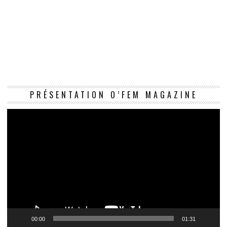
Le
PRÉSENTATION O’FEM MAGAZINE
vi
00:00
01:31