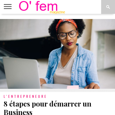
ACCUEIL
ACTU
O’FEM
DÉCONSTRUIRE
WEB
PLUS
ÉTOILES
TV
DE
MENUS
L'ENTREPRENEURE
8 étapes pour démarrer un
Business