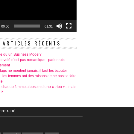
00:00
01:31
ARTICLES RÉCENTS
ce qu’un Business Model?
r volé n’est pas romantique : parlons du
tement
lags ne mentent jamais, il faut les écouter
 : les femmes ont des raisons de ne pas se faire
ce
é: chaque femme a besoin d’une « tribu »…mais
 ?
ENTIALITÉ