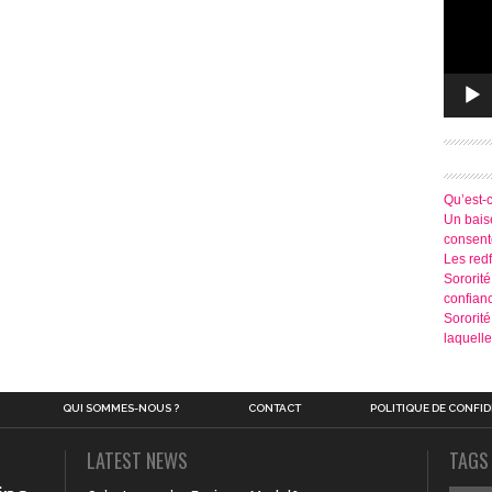
Qu’est-
Un baise
consen
Les redf
Sororité
confian
Sororit
laquelle
QUI SOMMES-NOUS ?
CONTACT
POLITIQUE DE CONFID
LATEST NEWS
TAGS