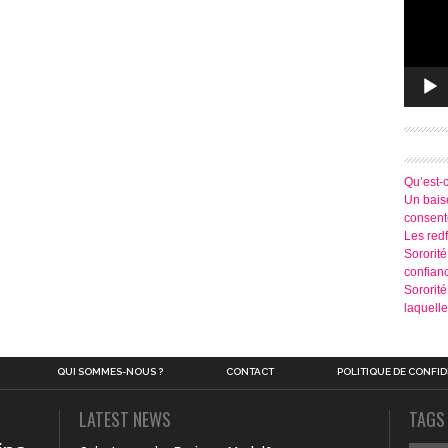
Qu’est-
Un baise
consen
Les redf
Sororité
confian
Sororit
laquelle
QUI SOMMES-NOUS ?
CONTACT
POLITIQUE DE CONFID
LATEST NEWS
TAGS