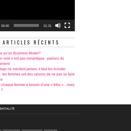
00:00
01:31
ARTICLES RÉCENTS
ce qu’un Business Model?
r volé n’est pas romantique : parlons du
tement
lags ne mentent jamais, il faut les écouter
 : les femmes ont des raisons de ne pas se faire
ce
é: chaque femme a besoin d’une « tribu »…mais
 ?
ENTIALITÉ