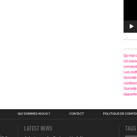
Qu’est-
Un baise
consen
Les redf
Sororité
confian
Sororit
laquelle
QUI SOMMES-NOUS ?
CONTACT
POLITIQUE DE CONFID
LATEST NEWS
TAGS