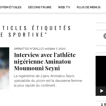
O’FEM ÉTOILES
DÉCONSTRUIRE
WEB TV
PLUS DE MENUS
RTICLES ÉTIQUETÉS
E SPORTIVE"
AMINATOU H DIALLO
| octobre 7, 2020
Interview avec l’athlète
nigérienne Aminatou
Moumouni Seyni
La nigérienne de 23ans Aminatou Seyni,
spécialiste du 400m est la deuxième femme
la plus rapide du continent...
A