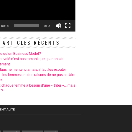
00:00
01:31
ARTICLES RÉCENTS
ce qu’un Business Model?
r volé n’est pas romantique : parlons du
tement
lags ne mentent jamais, il faut les écouter
 : les femmes ont des raisons de ne pas se faire
ce
é: chaque femme a besoin d’une « tribu »…mais
 ?
ENTIALITÉ