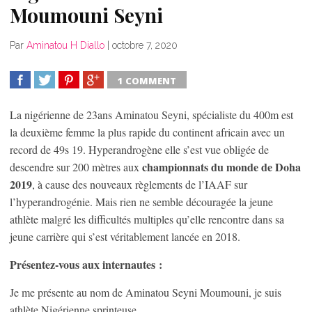
Moumouni Seyni
Par
Aminatou H Diallo
|
octobre 7, 2020
1 COMMENT
SHARE
TWEET
SHARE
SHARE
La nigérienne de 23ans Aminatou Seyni, spécialiste du 400m est
la deuxième femme la plus rapide du continent africain avec un
record de 49s 19. Hyperandrogène elle s’est vue obligée de
championnats du monde de Doha
descendre sur 200 mètres aux
2019
, à cause des nouveaux règlements de l’IAAF sur
l’hyperandrogénie. Mais rien ne semble découragée la jeune
athlète malgré les difficultés multiples qu’elle rencontre dans sa
jeune carrière qui s’est véritablement lancée en 2018.
Présentez-vous aux internautes :
Je me présente au nom de Aminatou Seyni Moumouni, je suis
athlète Nigérienne sprinteuse.