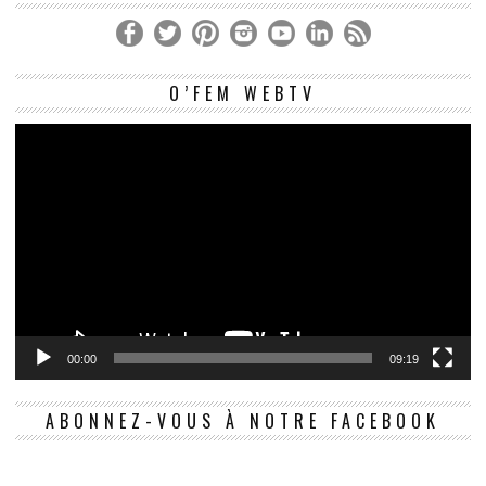
Le
O’FEM WEBTV
vi
00:00
09:19
ABONNEZ-VOUS À NOTRE FACEBOOK