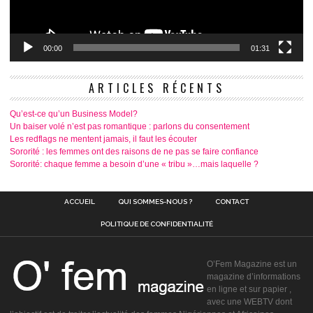
00:00
01:31
ARTICLES RÉCENTS
Qu’est-ce qu’un Business Model?
Un baiser volé n’est pas romantique : parlons du consentement
Les redflags ne mentent jamais, il faut les écouter
Sororité : les femmes ont des raisons de ne pas se faire confiance
Sororité: chaque femme a besoin d’une « tribu »…mais laquelle ?
ACCUEIL
QUI SOMMES-NOUS ?
CONTACT
POLITIQUE DE CONFIDENTIALITÉ
O’Fem Magazine est un
magazine d’informations
en ligne et sur papier ,
avec une WEBTV dont