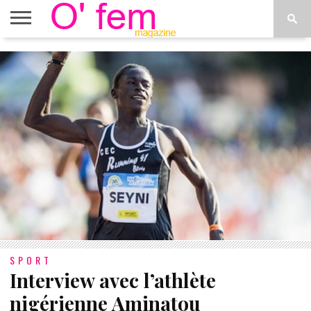
ACCUEIL
ACTU
O’FEM
DÉCONSTRUIRE
WEB
PLUS
ÉTOILES
TV
DE
MENUS
SPORT
Interview avec l’athlète
nigérienne Aminatou