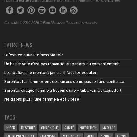
l’objectif est de traiter l’actualité des femmes Nigériennes et Africaines.
Copyright © 2020-2026 O'Fem Magazine Tous droits réservés
LATEST NEWS
Qu’est-ce qu’un Business Model?
Un baiser volé n’est pas romantique : parlons du consentement
Les redflags ne mentent jamais, il faut les écouter
Sororité : les femmes ont des raisons de ne pas se faire confiance
Sororité: chaque femme a besoin d’une « tribu »…mais laquelle ?
Ne disons plus : “une femme a été violée”
TAGS
NIGER
DESTINÉÉ
CHRONIQUE
SANTÉ
NUTRITION
MARIAGE
ENTREPRENEURIAT
FÉMINISME
PATRIARCAT
MODE
SPORT
FORME