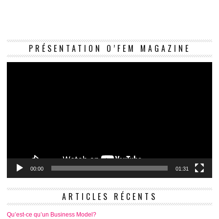
Le
PRÉSENTATION O’FEM MAGAZINE
vi
00:00
01:31
ARTICLES RÉCENTS
Qu’est-ce qu’un Business Model?