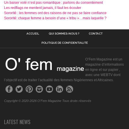
Un baiser volé n’est pas romantique : parlons du consentement
Les redflags ne mentent jamais, il faut les écouter
Sororité : les femmes ont des raisons de ne pas se faire confiance
Sororité: chaque femme a besoin d’une « tribu »…mais laquelle ?
ACCUEIL
QUI SOMMES-NOUS ?
CONTACT
POLITIQUE DE CONFIDENTIALITÉ
O’Fem Magazine est un
magazine d’informations
en ligne et sur papier ,
avec une WEBTV dont
l’objectif est de traiter l’actualité des femmes Nigériennes et Africaines.
Copyright © 2020-2026 O'Fem Magazine Tous droits réservés
LATEST NEWS