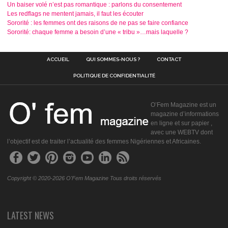
Un baiser volé n’est pas romantique : parlons du consentement
Les redflags ne mentent jamais, il faut les écouter
Sororité : les femmes ont des raisons de ne pas se faire confiance
Sororité: chaque femme a besoin d’une « tribu »…mais laquelle ?
ACCUEIL
QUI SOMMES-NOUS ?
CONTACT
POLITIQUE DE CONFIDENTIALITÉ
O’Fem Magazine est un
magazine d’informations
en ligne et sur papier ,
avec une WEBTV dont
l’objectif est de traiter l’actualité des femmes Nigériennes et Africaines.
Copyright © 2020-2026 O'Fem Magazine Tous droits réservés
LATEST NEWS