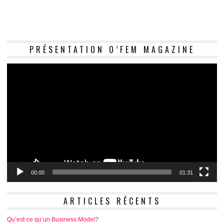
Le
PRÉSENTATION O’FEM MAGAZINE
vi
00:00
01:31
ARTICLES RÉCENTS
Qu’est-ce qu’un Business Model?