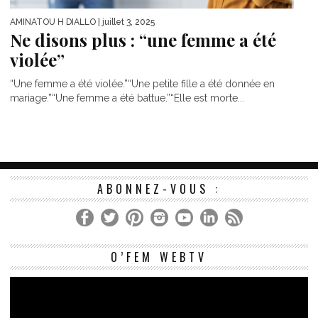
AMINATOU H DIALLO
| juillet 3, 2025
Ne disons plus : “une femme a été
violée”
“Une femme a été violée.”“Une petite fille a été donnée en
mariage.”“Une femme a été battue.”“Elle est morte...
ABONNEZ-VOUS :
Le
O’FEM WEBTV
vi