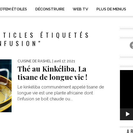
O’FEM ÉTOILES
DÉCONSTRUIRE
WEB TV
PLUS DE MENUS
RTICLES ÉTIQUETÉS
NFUSION"
CUISINE DE RASHEL
| avril 17, 2021
Thé au Kinkéliba, La
tisane de longue vie !
Le kinkéliba communément appelé tisane de
longue vie est une plante africaine dont
l’infusion se boit chaude ou...
A