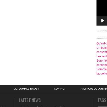
Qu’est-
Un baise
consen
Les redf
Sororité
confian
Sororit
laquelle
QUI SOMMES-NOUS ?
CONTACT
POLITIQUE DE CONFID
LATEST NEWS
TAGS