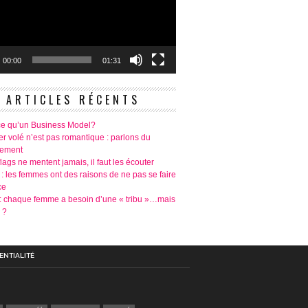
00:00
01:31
ARTICLES RÉCENTS
ce qu’un Business Model?
r volé n’est pas romantique : parlons du
tement
lags ne mentent jamais, il faut les écouter
 : les femmes ont des raisons de ne pas se faire
ce
é: chaque femme a besoin d’une « tribu »…mais
 ?
ENTIALITÉ