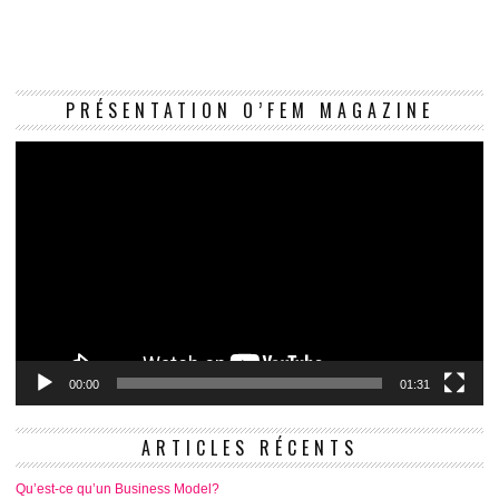
Le
PRÉSENTATION O’FEM MAGAZINE
vi
00:00
01:31
ARTICLES RÉCENTS
Qu’est-ce qu’un Business Model?