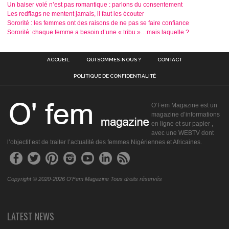
Un baiser volé n’est pas romantique : parlons du consentement
Les redflags ne mentent jamais, il faut les écouter
Sororité : les femmes ont des raisons de ne pas se faire confiance
Sororité: chaque femme a besoin d’une « tribu »…mais laquelle ?
ACCUEIL
QUI SOMMES-NOUS ?
CONTACT
POLITIQUE DE CONFIDENTIALITÉ
O’Fem Magazine est un
magazine d’informations
en ligne et sur papier ,
avec une WEBTV dont
l’objectif est de traiter l’actualité des femmes Nigériennes et Africaines.
Copyright © 2020-2026 O'Fem Magazine Tous droits réservés
LATEST NEWS