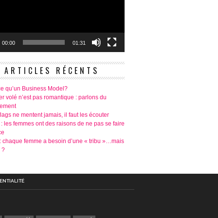
00:00
01:31
ARTICLES RÉCENTS
ce qu’un Business Model?
r volé n’est pas romantique : parlons du
tement
lags ne mentent jamais, il faut les écouter
 : les femmes ont des raisons de ne pas se faire
ce
é: chaque femme a besoin d’une « tribu »…mais
 ?
ENTIALITÉ