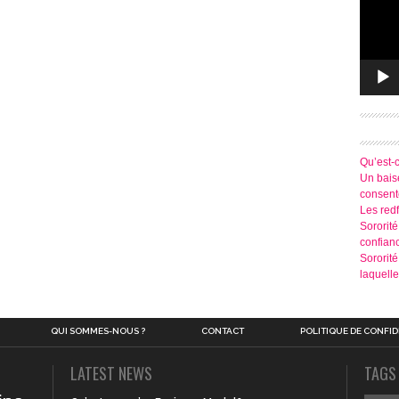
Qu’est-
Un baise
consen
Les redf
Sororité
confian
Sororit
laquelle
QUI SOMMES-NOUS ?
CONTACT
POLITIQUE DE CONFID
LATEST NEWS
TAGS