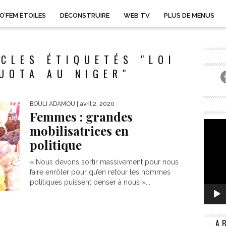
O’FEM ÉTOILES
DÉCONSTRUIRE
WEB TV
PLUS DE MENUS
CLES ÉTIQUETÉS "LOI
UOTA AU NIGER"
BOULI ADAMOU
| avril 2, 2020
Femmes : grandes
mobilisatrices en
politique
« Nous devons sortir massivement pour nous
faire enrôler pour qu’en retour les hommes
politiques puissent penser à nous »...
A