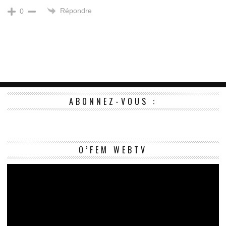
Répondre
0
ABONNEZ-VOUS :
Le
O’FEM WEBTV
vi