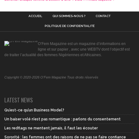
ACCUEIL
QUI SOMMES-NOUS ?
CONTACT
POLITIQUE DE CONFIDENTIALITÉ
O’Fem Magazine est un magazine d’informations en
ligne et sur papier , avec une WEBTV dont l’objectif est
de traiter l’actualité des femmes Nigériennes et Africaines.
Copyright © 2020-2026 O'Fem Magazine Tous droits réservés
LATEST NEWS
Qu’est-ce qu’un Business Model?
Un baiser volé n’est pas romantique : parlons du consentement
Les redflags ne mentent jamais, il faut les écouter
Sororité : les femmes ont des raisons de ne pas se faire confiance