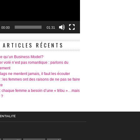
00:00
01:31
ARTICLES RÉCENTS
ce qu’un Business Model?
r volé n’est pas romantique : parlons du
tement
lags ne mentent jamais, il faut les écouter
 : les femmes ont des raisons de ne pas se faire
ce
é: chaque femme a besoin d’une « tribu »…mais
 ?
ENTIALITÉ