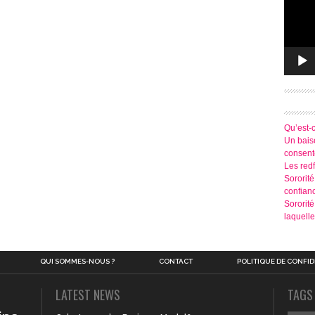
Qu’est-
Un baise
consen
Les redf
Sororité
confian
Sororit
laquelle
QUI SOMMES-NOUS ?
CONTACT
POLITIQUE DE CONFID
LATEST NEWS
TAGS