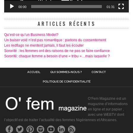
00:00
01:31
ARTICLES RÉCENTS
Qu’est-ce qu’un Business Model?
Un baiser volé n’est pas romantique : parlons du consentement
Les redflags ne mentent jamais, il faut les écouter
Sororité : les femmes ont des raisons de ne pas se faire confiance
Sororité: chaque femme a besoin d’une « tribu »…mais laquelle ?
ACCUEIL
QUI SOMMES-NOUS ?
CONTACT
POLITIQUE DE CONFIDENTIALITÉ
O’Fem Magazine est un
magazine d’informations
en ligne et sur papier ,
avec une WEBTV dont
l’objectif est de traiter l’actualité des femmes Nigériennes et Africaines.