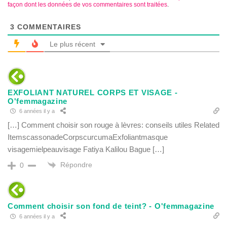
façon dont les données de vos commentaires sont traitées
.
3
COMMENTAIRES
Le plus récent
EXFOLIANT NATUREL CORPS ET VISAGE -
O'femmagazine
6 années il y a
[…] Comment choisir son rouge à lèvres: conseils utiles Related
ItemscassonadeCorpscurcumaExfoliantmasque
visagemielpeauvisage Fatiya Kalilou Bague […]
Répondre
0
Comment choisir son fond de teint? - O'femmagazine
6 années il y a