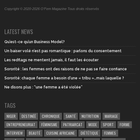
Copyright © 2020-2026 O'Fem Magazine Tous droits réservés
LATEST NEWS
Qu’est-ce qu’un Business Model?
Un baiser volé n’est pas romantique : parlons du consentement
Les redflags ne mentent jamais, il faut les écouter
Sororité : les femmes ont des raisons de ne pas se faire confiance
Sororité: chaque femme a besoin d’une « tribu »…mais laquelle ?
Ne disons plus : “une femme a été violée”
TAGS
NIGER
DESTINÉÉ
CHRONIQUE
SANTÉ
NUTRITION
MARIAGE
ENTREPRENEURIAT
FÉMINISME
PATRIARCAT
MODE
SPORT
FORME
INTERVIEW
BEAUTÉ
CUISINE AFRICAINE
DIÉTÉTIQUE
FEMMES