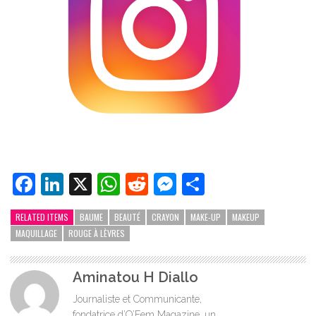
Facebook
LinkedIn
X
WhatsApp
Reddit
Messenger
Partager
RELATED ITEMS
BAUME
BEAUTÉ
CRAYON
MAKE-UP
MAKEUP
MAQUILLAGE
ROUGE À LÈVRES
Aminatou H Diallo
Journaliste et Communicante,
fondatrice d’O’Fem Magazine, un