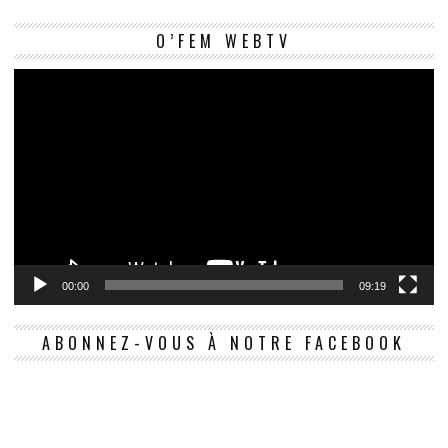
Le
O’FEM WEBTV
vi
00:00
09:19
ABONNEZ-VOUS À NOTRE FACEBOOK