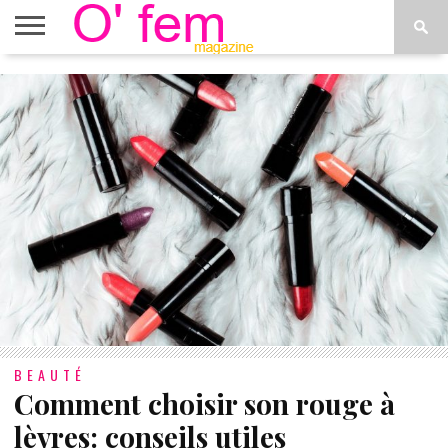
ACCUEIL
ACTU
O’FEM
DÉCONSTRUIRE
WEB
PLUS
ÉTOILES
TV
DE
MENUS
BEAUTÉ
Comment choisir son rouge à
lèvres: conseils utiles