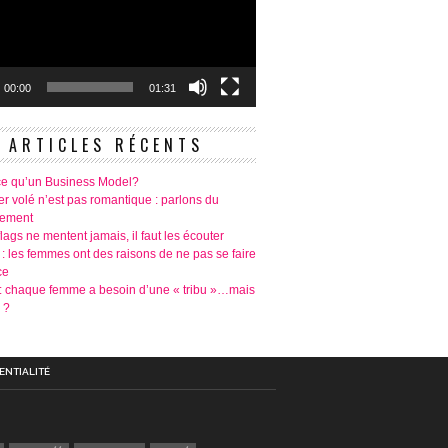
00:00
01:31
ARTICLES RÉCENTS
ce qu’un Business Model?
r volé n’est pas romantique : parlons du
tement
lags ne mentent jamais, il faut les écouter
 : les femmes ont des raisons de ne pas se faire
ce
é: chaque femme a besoin d’une « tribu »…mais
 ?
ENTIALITÉ