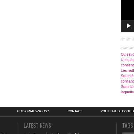
Qu’est-
Un baise
consen
Les redf
Sororité
confian
Sororit
laquelle
QUI SOMMES-NOUS ?
CONTACT
POLITIQUE DE CONFID
LATEST NEWS
TAGS