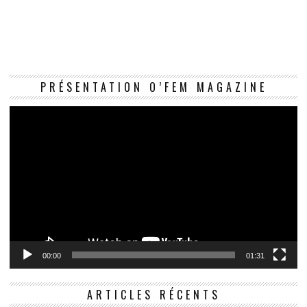
Le
PRÉSENTATION O’FEM MAGAZINE
vi
00:00
01:31
ARTICLES RÉCENTS