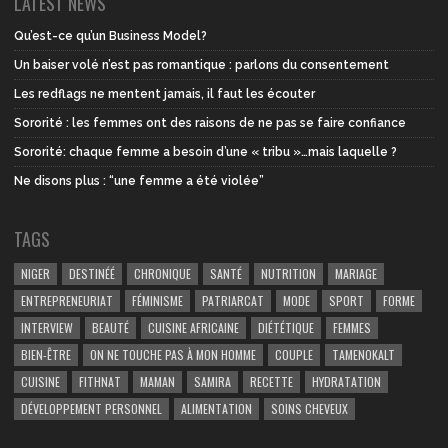
LATEST NEWS
Qu’est-ce qu’un Business Model?
Un baiser volé n’est pas romantique : parlons du consentement
Les redflags ne mentent jamais, il faut les écouter
Sororité : les femmes ont des raisons de ne pas se faire confiance
Sororité: chaque femme a besoin d’une « tribu »…mais laquelle ?
Ne disons plus : “une femme a été violée”
TAGS
NIGER
DESTINÉÉ
CHRONIQUE
SANTÉ
NUTRITION
MARIAGE
ENTREPRENEURIAT
FÉMINISME
PATRIARCAT
MODE
SPORT
FORME
INTERVIEW
BEAUTÉ
CUISINE AFRICAINE
DIÉTÉTIQUE
FEMMES
BIEN-ÊTRE
ON NE TOUCHE PAS À MON HOMME
COUPLE
TAMENOKALT
CUISINE
FITHNAT
MAMAN
SAMIRA
RECETTE
HYDRATATION
DÉVELOPPEMENT PERSONNEL
ALIMENTATION
SOINS CHEVEUX