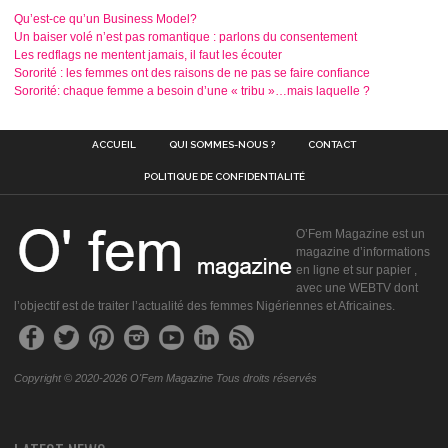
Qu’est-ce qu’un Business Model?
Un baiser volé n’est pas romantique : parlons du consentement
Les redflags ne mentent jamais, il faut les écouter
Sororité : les femmes ont des raisons de ne pas se faire confiance
Sororité: chaque femme a besoin d’une « tribu »…mais laquelle ?
ACCUEIL
QUI SOMMES-NOUS ?
CONTACT
POLITIQUE DE CONFIDENTIALITÉ
O’Fem Magazine est un
magazine d’informations
en ligne et sur papier ,
avec une WEBTV dont
l’objectif est de traiter l’actualité des femmes Nigériennes et Africaines.
Copyright © 2020-2026 O'Fem Magazine Tous droits réservés