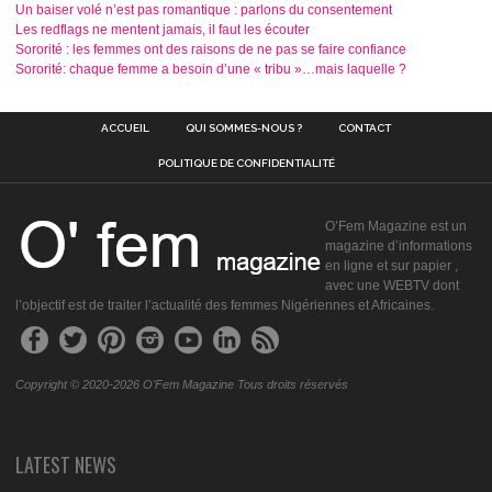
Un baiser volé n’est pas romantique : parlons du consentement
Les redflags ne mentent jamais, il faut les écouter
Sororité : les femmes ont des raisons de ne pas se faire confiance
Sororité: chaque femme a besoin d’une « tribu »…mais laquelle ?
ACCUEIL
QUI SOMMES-NOUS ?
CONTACT
POLITIQUE DE CONFIDENTIALITÉ
O’Fem Magazine est un
magazine d’informations
en ligne et sur papier ,
avec une WEBTV dont
l’objectif est de traiter l’actualité des femmes Nigériennes et Africaines.
Copyright © 2020-2026 O'Fem Magazine Tous droits réservés
LATEST NEWS