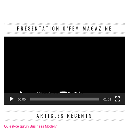
Le
PRÉSENTATION O’FEM MAGAZINE
vi
00:00
01:31
ARTICLES RÉCENTS
Qu’est-ce qu’un Business Model?