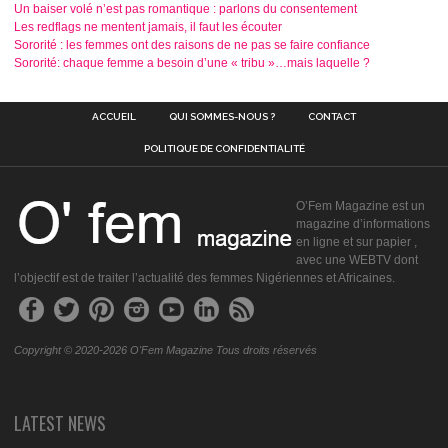
Un baiser volé n’est pas romantique : parlons du consentement
Les redflags ne mentent jamais, il faut les écouter
Sororité : les femmes ont des raisons de ne pas se faire confiance
Sororité: chaque femme a besoin d’une « tribu »…mais laquelle ?
ACCUEIL
QUI SOMMES-NOUS ?
CONTACT
POLITIQUE DE CONFIDENTIALITÉ
O’Fem Magazine est un
magazine d’informations
en ligne et sur papier ,
avec une WEBTV dont
l’objectif est de traiter l’actualité des femmes Nigériennes et Africaines.
Copyright © 2020-2026 O'Fem Magazine Tous droits réservés
LATEST NEWS