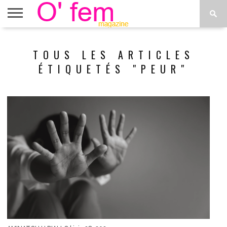
ACCUEIL
ACTU
O’FEM
DÉCONSTRUIRE
WEB
PLUS
TOUS LES ARTICLES
ÉTOILES
TV
DE
MENUS
ÉTIQUETÉS "PEUR"