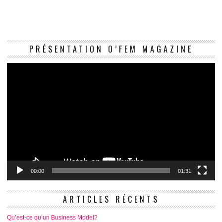
Le
PRÉSENTATION O’FEM MAGAZINE
vi
00:00
01:31
ARTICLES RÉCENTS
Qu’est-ce qu’un Business Model?