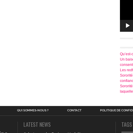
Qu’est-
Un baise
consen
Les redf
Sororité
confian
Sororit
laquelle
QUI SOMMES-NOUS ?
CONTACT
POLITIQUE DE CONFID
LATEST NEWS
TAGS