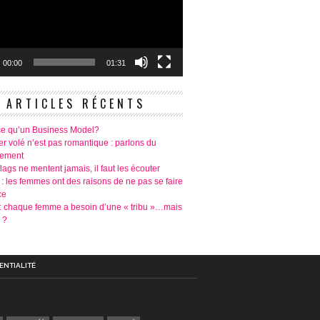
00:00
01:31
ARTICLES RÉCENTS
ce qu’un Business Model?
r volé n’est pas romantique : parlons du
tement
lags ne mentent jamais, il faut les écouter
 : les femmes ont des raisons de ne pas se faire
ce
é: chaque femme a besoin d’une « tribu »…mais
 ?
ENTIALITÉ