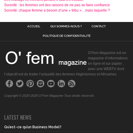
Sororité : les femmes ont des raisons de ne pas se faire confiance
Sororité: chaque femme a besoin d’une « tribu »…mais laquelle ?
ACCUEIL
QUI SOMMES-NOUS ?
CONTACT
POLITIQUE DE CONFIDENTIALITÉ
O’Fem Magazine est un
magazine d’informations
en ligne et sur papier ,
avec une WEBTV dont
l’objectif est de traiter l’actualité des femmes Nigériennes et Africaines.
Copyright © 2020-2026 O'Fem Magazine Tous droits réservés
LATEST NEWS
Qu’est-ce qu’un Business Model?