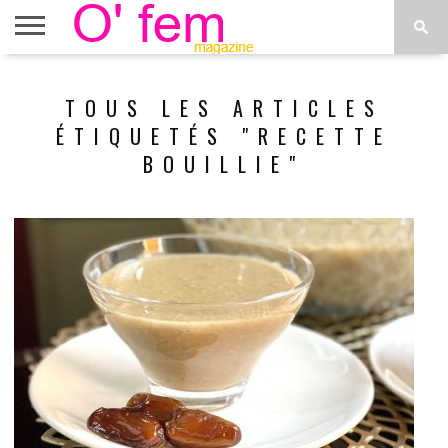
ACCUEIL
ACTU
O’FEM
DÉCONSTRUIRE
WEB
PLUS
TOUS LES ARTICLES
ÉTOILES
TV
DE
MENUS
ÉTIQUETÉS "RECETTE
BOUILLIE"