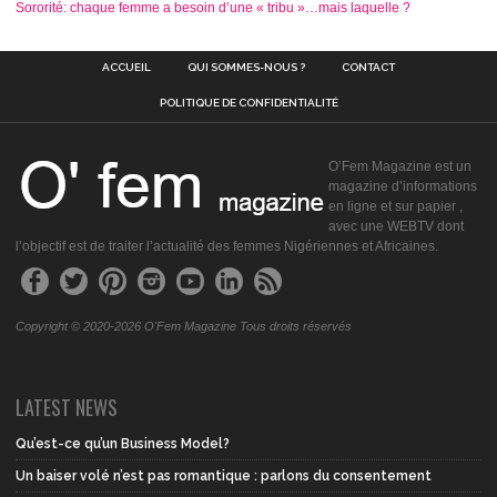
Sororité: chaque femme a besoin d’une « tribu »…mais laquelle ?
ACCUEIL
QUI SOMMES-NOUS ?
CONTACT
POLITIQUE DE CONFIDENTIALITÉ
O’Fem Magazine est un
magazine d’informations
en ligne et sur papier ,
avec une WEBTV dont
l’objectif est de traiter l’actualité des femmes Nigériennes et Africaines.
Copyright © 2020-2026 O'Fem Magazine Tous droits réservés
LATEST NEWS
Qu’est-ce qu’un Business Model?
Un baiser volé n’est pas romantique : parlons du consentement