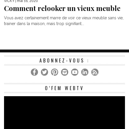
VICKY
| mai 16, 2020
Comment relooker un vieux meuble
Vous avez certainement marre de voir ce vieux meuble sans vie,
trainer dans la maison, mais trop signifiant...
ABONNEZ-VOUS :
Le
O’FEM WEBTV
vi