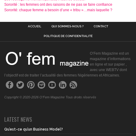
Sororité : les femmes ont des raisons de ne pas se faire confiance
Sororité: chaque femme a besoin d’une « tribu »…mais laquelle ?
ACCUEIL
QUI SOMMES-NOUS ?
CONTACT
POLITIQUE DE CONFIDENTIALITÉ
O’Fem Magazine est un
magazine d’informations
en ligne et sur papier ,
avec une WEBTV dont
l’objectif est de traiter l’actualité des femmes Nigériennes et Africaines.
Copyright © 2020-2026 O'Fem Magazine Tous droits réservés
LATEST NEWS
Qu’est-ce qu’un Business Model?