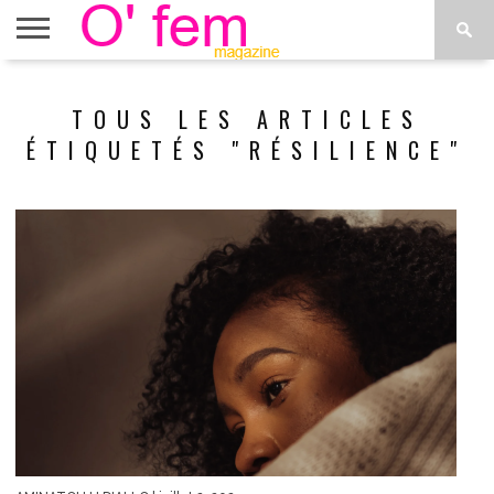
ACCUEIL
ACTU
O’FEM
DÉCONSTRUIRE
WEB
PLUS
TOUS LES ARTICLES
ÉTOILES
TV
DE
MENUS
ÉTIQUETÉS "RÉSILIENCE"