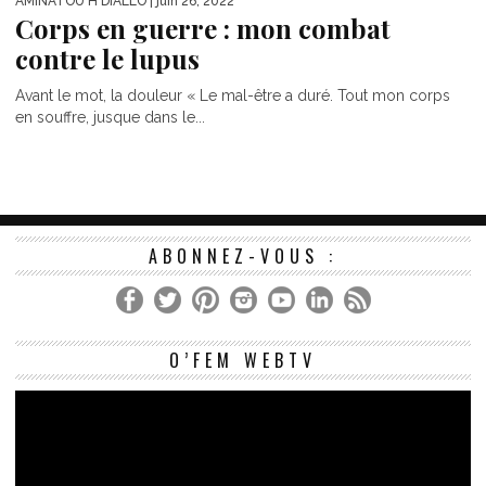
AMINATOU H DIALLO
| juin 26, 2022
Corps en guerre : mon combat
contre le lupus
Avant le mot, la douleur « Le mal-être a duré. Tout mon corps
en souffre, jusque dans le...
ABONNEZ-VOUS :
Le
O’FEM WEBTV
vi