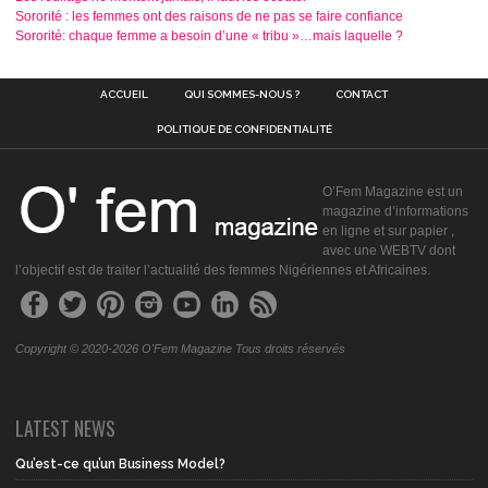
Sororité : les femmes ont des raisons de ne pas se faire confiance
Sororité: chaque femme a besoin d’une « tribu »…mais laquelle ?
ACCUEIL
QUI SOMMES-NOUS ?
CONTACT
POLITIQUE DE CONFIDENTIALITÉ
O’Fem Magazine est un
magazine d’informations
en ligne et sur papier ,
avec une WEBTV dont
l’objectif est de traiter l’actualité des femmes Nigériennes et Africaines.
Copyright © 2020-2026 O'Fem Magazine Tous droits réservés
LATEST NEWS
Qu’est-ce qu’un Business Model?