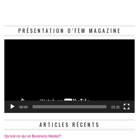
Le
PRÉSENTATION O’FEM MAGAZINE
vi
00:00
01:31
ARTICLES RÉCENTS
Qu’est-ce qu’un Business Model?