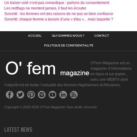
Un baiser volé n’est pas romantique : parlons du consentement
Les redflags ne mentent jamais, il faut les écouter
Sororité : les femmes ont des raisons de ne pas se faire confiance
Sororité: chaque femme a besoin d’une « tribu »…mais laquelle ?
ACCUEIL
QUI SOMMES-NOUS ?
CONTACT
POLITIQUE DE CONFIDENTIALITÉ
O’Fem Magazine est un
magazine d’informations
en ligne et sur papier ,
avec une WEBTV dont
l’objectif est de traiter l’actualité des femmes Nigériennes et Africaines.
Copyright © 2020-2026 O'Fem Magazine Tous droits réservés
LATEST NEWS