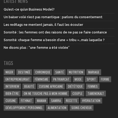
LATEST NEWS
Qu’est-ce qu’un Business Model?
Un baiser volé n’est pas romantique : parlons du consentement
Les redflags ne mentent jamais, il faut les écouter
Sororité : les femmes ont des raisons de ne pas se faire confiance
Sororité: chaque femme a besoin d’une « tribu »…mais laquelle ?
Ne disons plus : “une femme a été violée”
TAGS
NIGER
DESTINÉÉ
CHRONIQUE
SANTÉ
NUTRITION
MARIAGE
ENTREPRENEURIAT
FÉMINISME
PATRIARCAT
MODE
SPORT
FORME
INTERVIEW
BEAUTÉ
CUISINE AFRICAINE
DIÉTÉTIQUE
FEMMES
BIEN-ÊTRE
ON NE TOUCHE PAS À MON HOMME
COUPLE
TAMENOKALT
CUISINE
FITHNAT
MAMAN
SAMIRA
RECETTE
HYDRATATION
DÉVELOPPEMENT PERSONNEL
ALIMENTATION
SOINS CHEVEUX