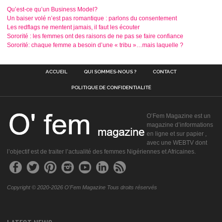
Qu’est-ce qu’un Business Model?
Un baiser volé n’est pas romantique : parlons du consentement
Les redflags ne mentent jamais, il faut les écouter
Sororité : les femmes ont des raisons de ne pas se faire confiance
Sororité: chaque femme a besoin d’une « tribu »…mais laquelle ?
ACCUEIL
QUI SOMMES-NOUS ?
CONTACT
POLITIQUE DE CONFIDENTIALITÉ
O’Fem Magazine est un
magazine d’informations
en ligne et sur papier ,
avec une WEBTV dont
l’objectif est de traiter l’actualité des femmes Nigériennes et Africaines.
Copyright © 2020-2026 O'Fem Magazine Tous droits réservés