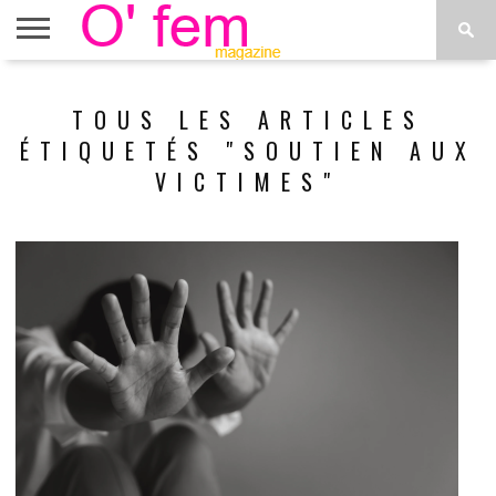
ACCUEIL
ACTU
O’FEM
DÉCONSTRUIRE
WEB
PLUS
TOUS LES ARTICLES
ÉTOILES
TV
DE
MENUS
ÉTIQUETÉS "SOUTIEN AUX
VICTIMES"