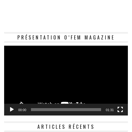
Le
PRÉSENTATION O’FEM MAGAZINE
vi
00:00
01:31
ARTICLES RÉCENTS