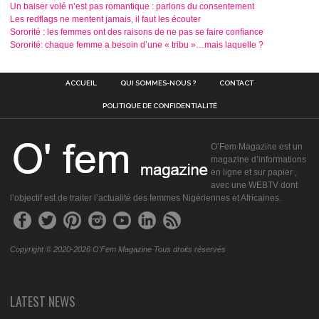
Un baiser volé n’est pas romantique : parlons du consentement
Les redflags ne mentent jamais, il faut les écouter
Sororité : les femmes ont des raisons de ne pas se faire confiance
Sororité: chaque femme a besoin d’une « tribu »…mais laquelle ?
ACCUEIL
QUI SOMMES-NOUS ?
CONTACT
POLITIQUE DE CONFIDENTIALITÉ
O’Fem Magazine est un
magazine d’informations
en ligne et sur papier ,
avec une WEBTV dont
l’objectif est de traiter l’actualité des femmes Nigériennes et Africaines.
Copyright © 2020-2026 O'Fem Magazine Tous droits réservés
LATEST NEWS