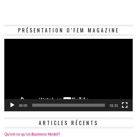
Le
PRÉSENTATION O’FEM MAGAZINE
vi
00:00
01:31
ARTICLES RÉCENTS
Qu’est-ce qu’un Business Model?