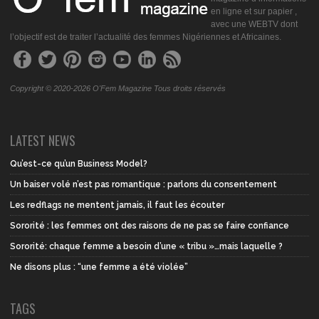
en ligne et sur papier ,
avec une WEBTV dont
l’objectif est de traiter l’actualité des femmes Nigériennes et Africaines.
Copyright © 2020-2026 O'Fem Magazine Tous droits réservés
LATEST NEWS
Qu’est-ce qu’un Business Model?
Un baiser volé n’est pas romantique : parlons du consentement
Les redflags ne mentent jamais, il faut les écouter
Sororité : les femmes ont des raisons de ne pas se faire confiance
Sororité: chaque femme a besoin d’une « tribu »…mais laquelle ?
Ne disons plus : “une femme a été violée”
TAGS