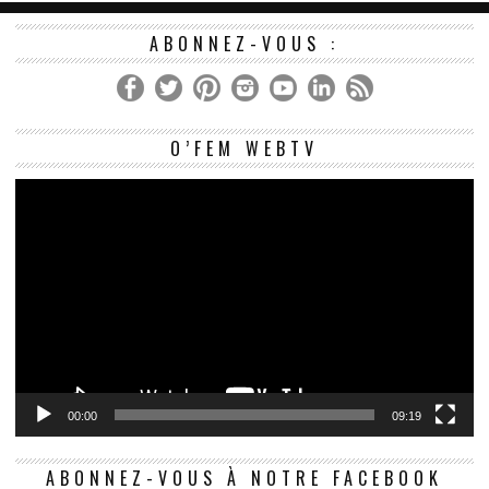
ABONNEZ-VOUS :
Le
O’FEM WEBTV
vi
00:00
09:19
ABONNEZ-VOUS À NOTRE FACEBOOK