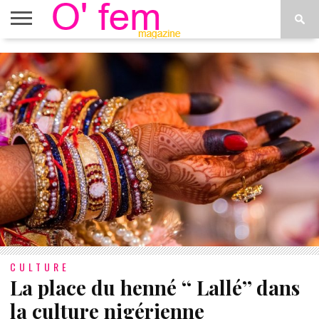
ACCUEIL
ACTU
O’FEM
DÉCONSTRUIRE
WEB
PLUS
ÉTOILES
TV
DE
MENUS
CULTURE
La place du henné ‘‘ Lallé’’ dans
la culture nigérienne