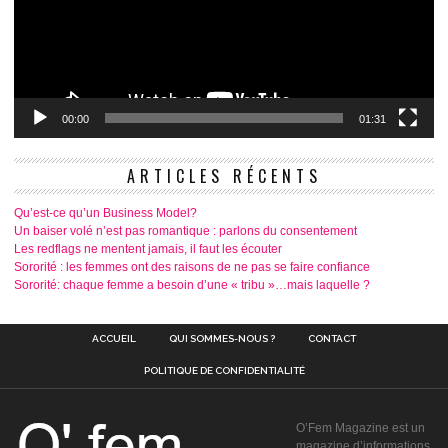
00:00
01:31
ARTICLES RÉCENTS
Qu’est-ce qu’un Business Model?
Un baiser volé n’est pas romantique : parlons du consentement
Les redflags ne mentent jamais, il faut les écouter
Sororité : les femmes ont des raisons de ne pas se faire confiance
Sororité: chaque femme a besoin d’une « tribu »…mais laquelle ?
ACCUEIL
QUI SOMMES-NOUS ?
CONTACT
POLITIQUE DE CONFIDENTIALITÉ
O’Fem Magazine est un
magazine d’informations