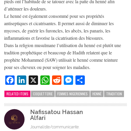
pieds ont l’habitude de se tatouer avec la patte du henné afin
d’atténuer les douleurs.
Le henné est également consommé pour ses propriétés
antiseptiques et cicatrisantes. Il permet aussi de diminuer les
mycoses, de guérir les furoncles, les abcès, les panaris, les
inflammations et favorise la cicatrisation des blessures.
Dans la religion musulmane l’utilisation du henné est plutôt une
tradition prophétique et beaucoup de Hadith relatent que le
prophète Mohammed (SAW) utilisait le henné comme teinture
pour ses cheveux ou pour soigner les maladies.
Facebook
LinkedIn
X
WhatsApp
Reddit
Messenger
Partager
RELATED ITEMS
COQUETTERIE
FEMMES NIGERIENNES
HENNÉ
TRADITION
Nafissatou Hassan
Alfari
Journaliste/communicante.