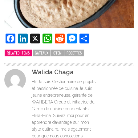
Facebook
LinkedIn
X
WhatsApp
Reddit
Messenger
Partager
RELATED ITEMS
GATEAUX
O'FEM
RECETTES
Walida Chaga
Hi! Je suis Gestionnaire de projets,
et passionnée de cuisine.Je suis
jeune entrepreneuse, gérante de
WAHBERA Group et initiatrice du
Camp de cuisine pour enfants
Hina-Hina. Suivez moi pour en
apprendre davantage sur mon
style culinaire, mais également
pour que nous concoctions