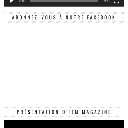
00:00
09:19
ABONNEZ-VOUS À NOTRE FACEBOOK
Le
PRÉSENTATION O’FEM MAGAZINE
vi