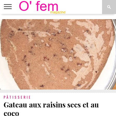
ACCUEIL
ACTU
O’FEM
DÉCONSTRUIRE
WEB
PLUS
ÉTOILES
TV
DE
MENUS
PÂTISSERIE
Gateau aux raisins secs et au
coco