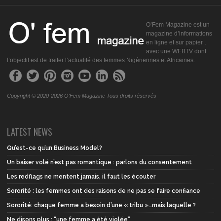
O’Fem Magazine est un
magazine d’informations
en ligne et sur papier ,
avec une WEBTV dont
l’objectif est de traiter l’actualité des femmes Nigériennes et Africaines.
Copyright © 2020-2026 O'Fem Magazine Tous droits réservés
LATEST NEWS
Qu’est-ce qu’un Business Model?
Un baiser volé n’est pas romantique : parlons du consentement
Les redflags ne mentent jamais, il faut les écouter
Sororité : les femmes ont des raisons de ne pas se faire confiance
Sororité: chaque femme a besoin d’une « tribu »…mais laquelle ?
Ne disons plus : “une femme a été violée”