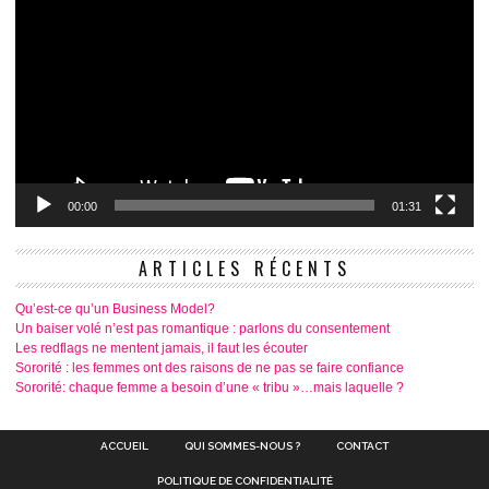
00:00
01:31
ARTICLES RÉCENTS
Qu’est-ce qu’un Business Model?
Un baiser volé n’est pas romantique : parlons du consentement
Les redflags ne mentent jamais, il faut les écouter
Sororité : les femmes ont des raisons de ne pas se faire confiance
Sororité: chaque femme a besoin d’une « tribu »…mais laquelle ?
ACCUEIL
QUI SOMMES-NOUS ?
CONTACT
POLITIQUE DE CONFIDENTIALITÉ