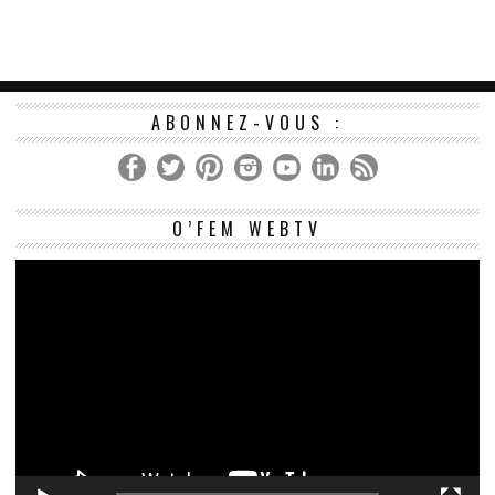
ABONNEZ-VOUS :
Le
O’FEM WEBTV
vi