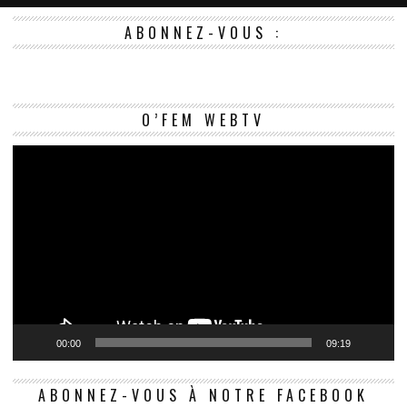
ABONNEZ-VOUS :
Le
O’FEM WEBTV
vi
00:00
09:19
ABONNEZ-VOUS À NOTRE FACEBOOK