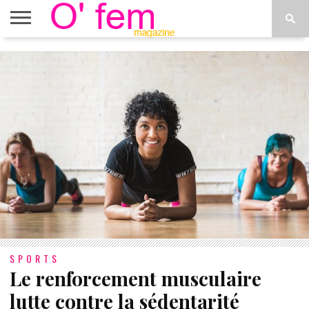
ACCUEIL
ACTU
O’FEM
DÉCONSTRUIRE
WEB
PLUS
ÉTOILES
TV
DE
MENUS
SPORTS
Le renforcement musculaire
lutte contre la sédentarité