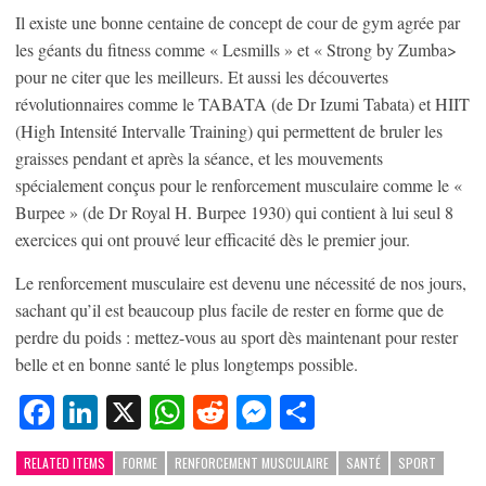
Il existe une bonne centaine de concept de cour de gym agrée par
les géants du fitness comme « Lesmills » et « Strong by Zumba>
pour ne citer que les meilleurs. Et aussi les découvertes
révolutionnaires comme le TABATA (de Dr Izumi Tabata) et HIIT
(High Intensité Intervalle Training) qui permettent de bruler les
graisses pendant et après la séance, et les mouvements
spécialement conçus pour le renforcement musculaire comme le «
Burpee » (de Dr Royal H. Burpee 1930) qui contient à lui seul 8
exercices qui ont prouvé leur efficacité dès le premier jour.
Le renforcement musculaire est devenu une nécessité de nos jours,
sachant qu’il est beaucoup plus facile de rester en forme que de
perdre du poids : mettez-vous au sport dès maintenant pour rester
belle et en bonne santé le plus longtemps possible.
Facebook
LinkedIn
X
WhatsApp
Reddit
Messenger
Partager
RELATED ITEMS
FORME
RENFORCEMENT MUSCULAIRE
SANTÉ
SPORT