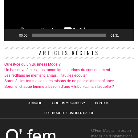
00:00
01:31
ARTICLES RÉCENTS
Qu’est-ce qu’un Business Model?
Un baiser volé n’est pas romantique : parlons du consentement
Les redflags ne mentent jamais, il faut les écouter
Sororité : les femmes ont des raisons de ne pas se faire confiance
Sororité: chaque femme a besoin d’une « tribu »…mais laquelle ?
ACCUEIL
QUI SOMMES-NOUS ?
CONTACT
POLITIQUE DE CONFIDENTIALITÉ
O’Fem Magazine est un
magazine d’informations