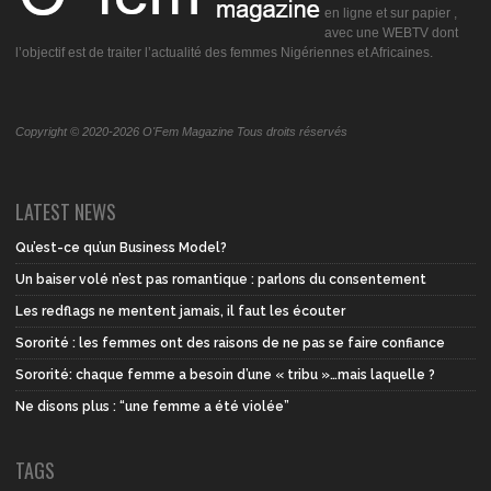
en ligne et sur papier ,
avec une WEBTV dont
l’objectif est de traiter l’actualité des femmes Nigériennes et Africaines.
Copyright © 2020-2026 O'Fem Magazine Tous droits réservés
LATEST NEWS
Qu’est-ce qu’un Business Model?
Un baiser volé n’est pas romantique : parlons du consentement
Les redflags ne mentent jamais, il faut les écouter
Sororité : les femmes ont des raisons de ne pas se faire confiance
Sororité: chaque femme a besoin d’une « tribu »…mais laquelle ?
Ne disons plus : “une femme a été violée”
TAGS